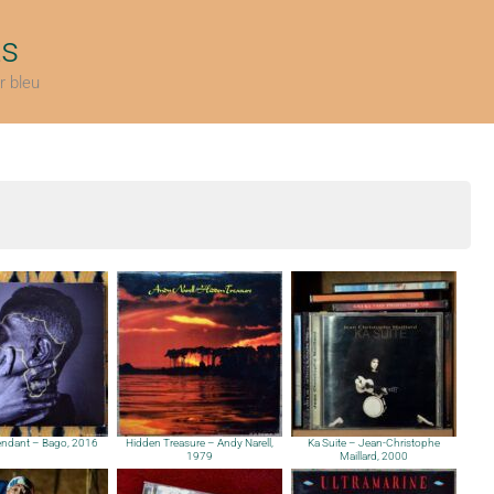
ts
r bleu
endant – Bago, 2016
Hidden Treasure – Andy Narell,
Ka Suite – Jean-Christophe
1979
Maillard, 2000