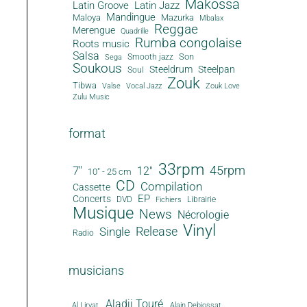
Makossa
Latin Groove
Latin Jazz
Mandingue
Maloya
Mazurka
Mbalax
Reggae
Merengue
Quadrille
Rumba congolaise
Roots music
Salsa
Son
Smooth jazz
Sega
Soukous
Steeldrum
Steelpan
Soul
Zouk
Tibwa
Valse
Vocal Jazz
Zouk Love
Zulu Music
format
33rpm
45rpm
7"
12"
10" - 25 cm
CD
Compilation
Cassette
EP
Concerts
DVD
Librairie
Fichiers
Musique
News
Nécrologie
Vinyl
Release
Single
Radio
musicians
Aladji Touré
Al Lirvat
Alain Debiossat