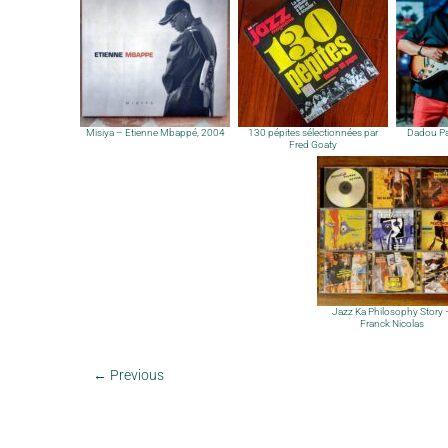
Misiya – Etienne Mbappé, 2004
130 pépites sélectionnées par
Dadou Pa
Fred Goaty
Jazz Ka Philosophy Story 
Franck Nicolas
←
Previous