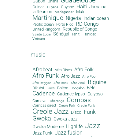
Guadeloupe
Gabon
Ghana
Haiti
Jamaica
Guinea
Guyane
Guyana
la Réunion
Mali
Madagascar
Martinique
Nigeria
Indian ocean
RD Congo
Pacific Ocean
Porto Rico
Republic of Congo
United Kingdom
Sénégal
Tahiti
Trinidad
Sainte Lucie
Vietnam
music
Afrobeat
Afro Folk
Afro Disco
Afro Funk
Afro Jazz
Afro Pop
Biguine
Afro Reggae
Afro Rock
Afro Zouk
Bèlè
Bikutsi
Boléro
Blues
Boogaloo
Cadence
Cadence-lypso
Calypso
Compas
Carnaval
Charanga
Compas direct
Creole Folk
Creole Funk
Creole Jazz
Funk
Disco
Gwoka
Gwoka Jazz
Jazz
Highlife
Gwoka Moderne
Jazz fusion
Jazz Funk