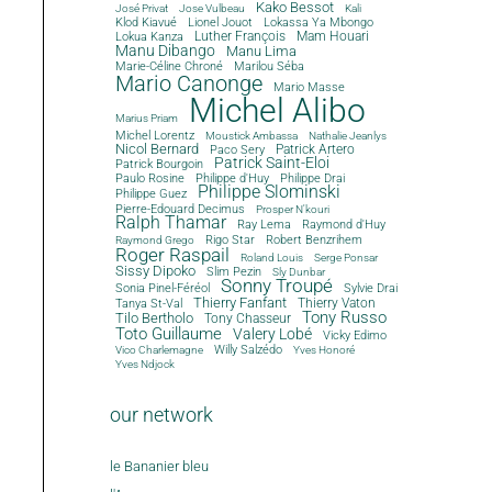
Kako Bessot
José Privat
Jose Vulbeau
Kali
Klod Kiavué
Lionel Jouot
Lokassa Ya Mbongo
Luther François
Mam Houari
Lokua Kanza
Manu Dibango
Manu Lima
Marie-Céline Chroné
Marilou Séba
Mario Canonge
Mario Masse
Michel Alibo
Marius Priam
Michel Lorentz
Moustick Ambassa
Nathalie Jeanlys
Nicol Bernard
Paco Sery
Patrick Artero
Patrick Saint-Eloi
Patrick Bourgoin
Philippe d'Huy
Philippe Drai
Paulo Rosine
Philippe Slominski
Philippe Guez
Pierre-Edouard Decimus
Prosper N'kouri
Ralph Thamar
Ray Lema
Raymond d'Huy
Rigo Star
Robert Benzrihem
Raymond Grego
Roger Raspail
Roland Louis
Serge Ponsar
Sissy Dipoko
Slim Pezin
Sly Dunbar
Sonny Troupé
Sonia Pinel-Féréol
Sylvie Drai
Thierry Fanfant
Tanya St-Val
Thierry Vaton
Tony Russo
Tilo Bertholo
Tony Chasseur
Toto Guillaume
Valery Lobé
Vicky Edimo
Willy Salzédo
Vico Charlemagne
Yves Honoré
Yves Ndjock
our network
le Bananier bleu