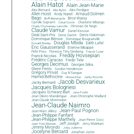
Alain Hatot
Alain Jean-Marie
Alex Bernard
Alex Perdigon
Alex Bylon
Allen Hoist
Arnaud Dolmen
Andy Narell
Bago
Brice Wassy
Boffi Banengola
Camille Sopran'n
Charlotte Mbango
César Durcin
Christian De Negri
Charly Chomereau-Lamotte
Claude Vamur
Daniel Kissoun
Dédé Saint-Prix
Denis Dantin
Denis Hekimian
Dominique Bérose
Dominique Bougrainville
Douglas Mbida
Edith Lefel
Donald Wesley
Eric Giausserand
Etienne Mbappé
Féfé Priso
Florence Titty Dimbeng
Franck Curier
Freddy Hovsepian
Franck Nicolas
Frédéric Caracas
Fredo Tete
Georges Decimus
Georges Séba
Glenn Ferris
Gordon Henderson
Grégory Privat
Guy N'Sangue
Hamid Belhocine
Idrissa Diop
Jacky Arconte
Jacob Desvarieux
Jacky Bernard
Jacques Bolognesi
Jacques Schwarz-Bart
Jane Fostin
Jean Dikoto Mandengue
Jean-Christophe Maillard
Jean-Claude Montredon
Jean-Claude Naimro
Jean-Paul Pognon
Jean-Marc Albicy
Jean-Philippe Fanfant
Jean-Philippe Marthely
Jean-Pierre Coco
Jeff Joseph
Jerry Malekani
Jean-Yves Messan
Jimmy Mvondo
Joby Julienne
Jocelyne Béroard
Jonathan Jurion