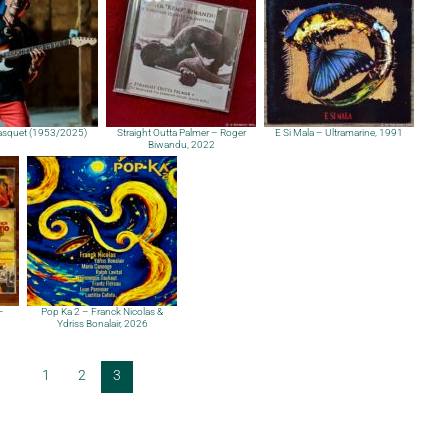
squet (1953/2025)
Straight Outta Palmer – Roger
E Si Mala – Ultramarine, 1991
Biwandu, 2022
–
Pop Ka 2 – Franck Nicolas &
Ydriss Bonalair, 2026
1
2
3