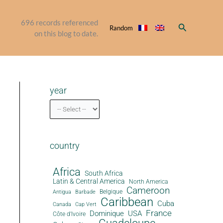
696
records referenced
Search
Random
on this blog to date.
year
country
Africa
South Africa
Latin & Central America
North America
Cameroon
Antigua
Belgique
Barbade
Caribbean
Cuba
Canada
Cap Vert
France
Dominique
USA
Côte d'Ivoire