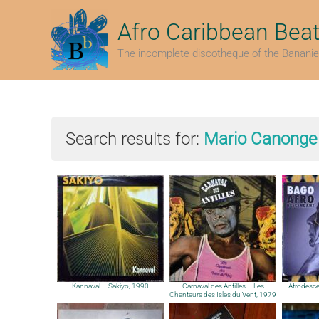
Skip
to
Afro Caribbean Bea
content
The incomplete discotheque of the Bananie
Search results for:
Mario Canonge
Kannaval – Sakiyo, 1990
Carnaval des Antilles – Les
Afrodesc
Chanteurs des Isles du Vent, 1979