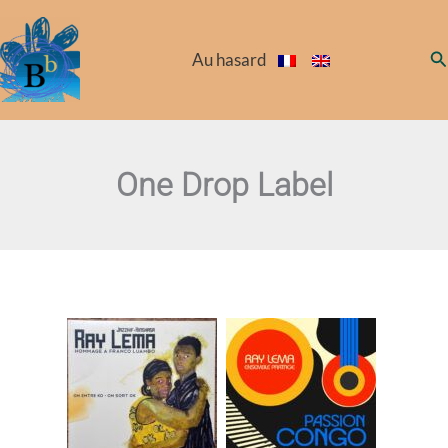
Aller
au
Re
Au hasard
contenu
One Drop Label