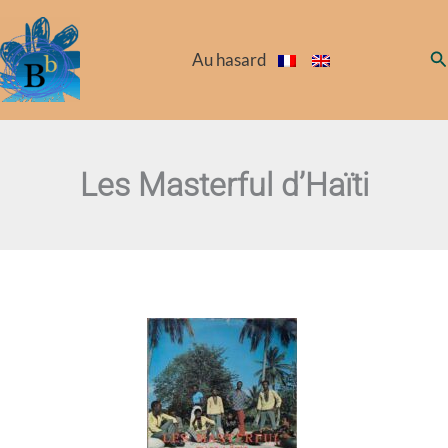
Aller
au
Re
Au hasard
contenu
Les Masterful d’Haïti