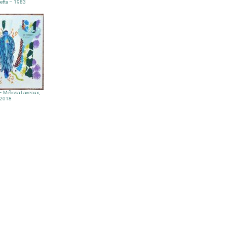
retta – 1983
– Mélissa Laveaux,
2018