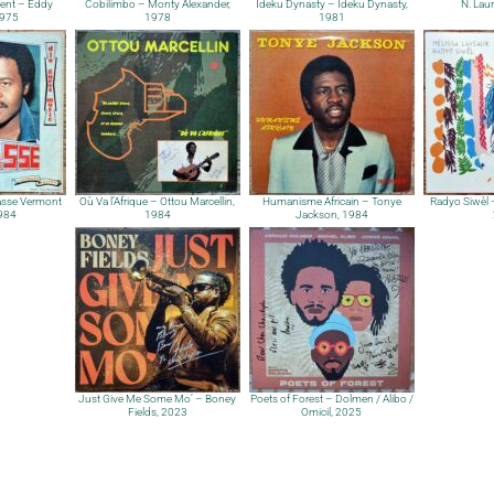
gent – Eddy
Cobilimbo – Monty Alexander,
Ideku Dynasty – Ideku Dynasty,
N. Lau
1975
1978
1981
sse Vermont
Où Va l’Afrique – Ottou Marcellin,
Humanisme Africain – Tonye
Radyo Siwèl 
1984
1984
Jackson, 1984
Just Give Me Some Mo’ – Boney
Poets of Forest – Dolmen / Alibo /
Fields, 2023
Omicil, 2025