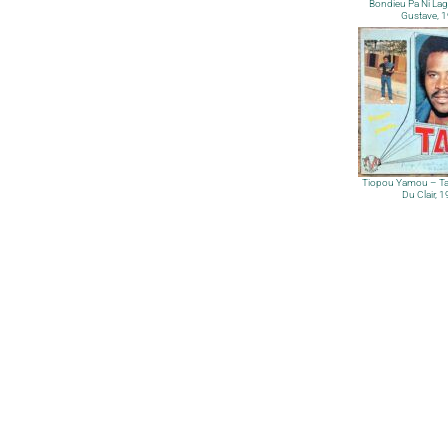
Bondieu Pa Ni La
Gustave, 
Tiopou Yamou – Ta
Du Clair, 