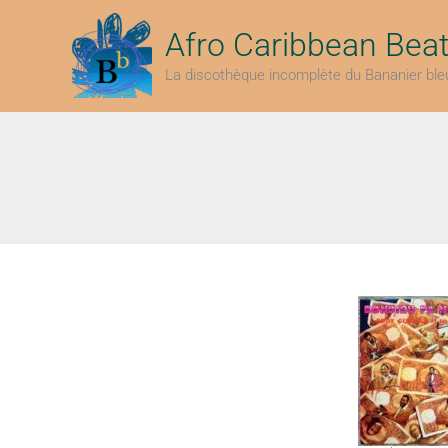
Aller
au
Afro Caribbean Bea
contenu
La discothèque incomplète du Bananier ble