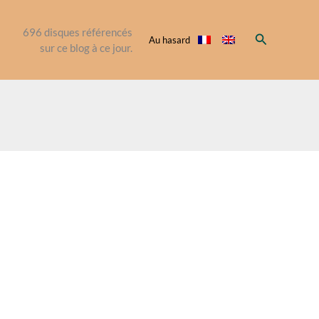
696
disques référencés
Rechercher
Au hasard
sur ce blog à ce jour.