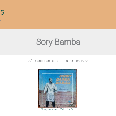
ts
u
Sory Bamba
Afro Caribbean Beats : un album en 1977
Sorry Bamba du Mali – 1977