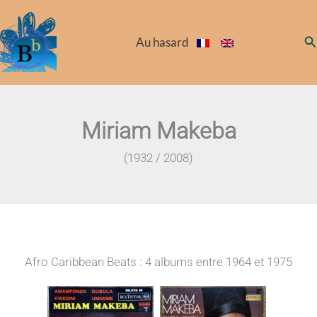
Aller
au
Re
Au hasard
contenu
Miriam Makeba
(1932 / 2008)
Afro Caribbean Beats : 4 albums entre 1964 et 1975