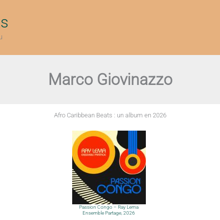
ts
u
Marco Giovinazzo
Afro Caribbean Beats : un album en 2026
Passion Congo – Ray Lema
Ensemble Partage, 2026