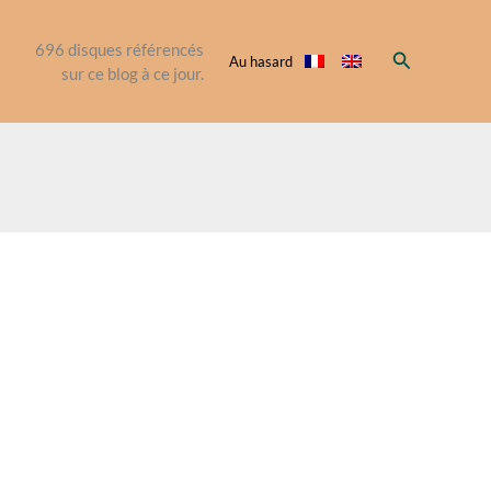
696
disques référencés
Rechercher
Au hasard
sur ce blog à ce jour.