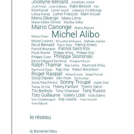
Jocelyne Béroard
Jonathan Jurion
Kako Bessot
José Privat
Jose Vulbeau
Kali
Klod Kiavué
Lionel Jouot
Lokassa Ya Mbongo
Luther François
Mam Houari
Lokua Kanza
Manu Dibango
Manu Lima
Marie-Céline Chroné
Marilou Séba
Mario Canonge
Mario Masse
Michel Alibo
Marius Priam
Michel Lorentz
Moustick Ambassa
Nathalie Jeanlys
Nicol Bernard
Paco Sery
Patrick Artero
Patrick Saint-Eloi
Patrick Bourgoin
Philippe d'Huy
Philippe Drai
Paulo Rosine
Philippe Slominski
Philippe Guez
Pierre-Edouard Decimus
Prosper N'kouri
Ralph Thamar
Ray Lema
Raymond d'Huy
Rigo Star
Robert Benzrihem
Raymond Grego
Roger Raspail
Roland Louis
Serge Ponsar
Sissy Dipoko
Slim Pezin
Sly Dunbar
Sonny Troupé
Sonia Pinel-Féréol
Sylvie Drai
Thierry Fanfant
Tanya St-Val
Thierry Vaton
Tony Russo
Tilo Bertholo
Tony Chasseur
Toto Guillaume
Valery Lobé
Vicky Edimo
Willy Salzédo
Vico Charlemagne
Yves Honoré
Yves Ndjock
le réseau
le Bananier bleu