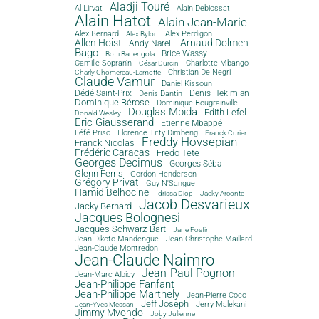
Aladji Touré
Al Lirvat
Alain Debiossat
Alain Hatot
Alain Jean-Marie
Alex Bernard
Alex Perdigon
Alex Bylon
Allen Hoist
Arnaud Dolmen
Andy Narell
Bago
Brice Wassy
Boffi Banengola
Camille Sopran'n
Charlotte Mbango
César Durcin
Christian De Negri
Charly Chomereau-Lamotte
Claude Vamur
Daniel Kissoun
Dédé Saint-Prix
Denis Dantin
Denis Hekimian
Dominique Bérose
Dominique Bougrainville
Douglas Mbida
Edith Lefel
Donald Wesley
Eric Giausserand
Etienne Mbappé
Féfé Priso
Florence Titty Dimbeng
Franck Curier
Freddy Hovsepian
Franck Nicolas
Frédéric Caracas
Fredo Tete
Georges Decimus
Georges Séba
Glenn Ferris
Gordon Henderson
Grégory Privat
Guy N'Sangue
Hamid Belhocine
Idrissa Diop
Jacky Arconte
Jacob Desvarieux
Jacky Bernard
Jacques Bolognesi
Jacques Schwarz-Bart
Jane Fostin
Jean Dikoto Mandengue
Jean-Christophe Maillard
Jean-Claude Montredon
Jean-Claude Naimro
Jean-Paul Pognon
Jean-Marc Albicy
Jean-Philippe Fanfant
Jean-Philippe Marthely
Jean-Pierre Coco
Jeff Joseph
Jerry Malekani
Jean-Yves Messan
Jimmy Mvondo
Joby Julienne