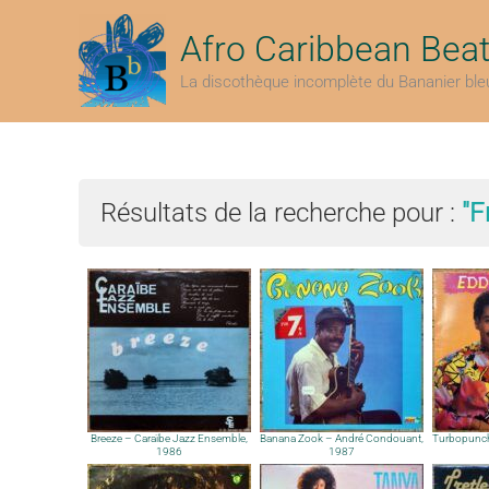
Aller
au
Afro Caribbean Bea
contenu
La discothèque incomplète du Bananier ble
Résultats de la recherche pour :
"F
Breeze – Caraïbe Jazz Ensemble,
Banana Zook – André Condouant,
Turbopunch
1986
1987