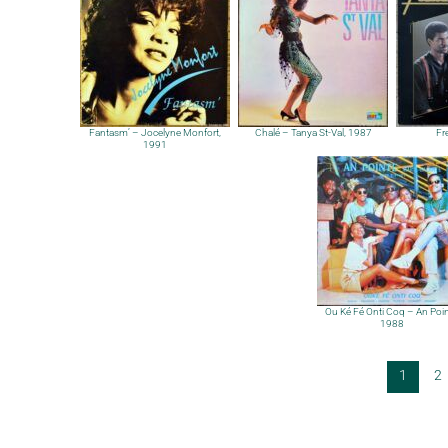
Fantasm’ – Jocelyne Monfort,
Chalé – Tanya St-Val, 1987
Fr
1991
Ou Ké Fé Onti Coq – An Poin
1988
1
2