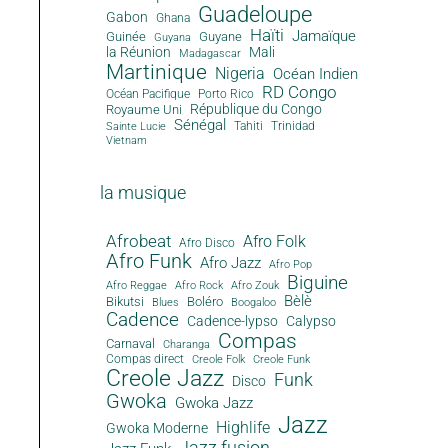
Guadeloupe
Gabon
Ghana
Haïti
Jamaïque
Guinée
Guyane
Guyana
la Réunion
Mali
Madagascar
Martinique
Nigeria
Océan Indien
RD Congo
Océan Pacifique
Porto Rico
République du Congo
Royaume Uni
Sénégal
Tahiti
Trinidad
Sainte Lucie
Vietnam
la musique
Afrobeat
Afro Folk
Afro Disco
Afro Funk
Afro Jazz
Afro Pop
Biguine
Afro Reggae
Afro Rock
Afro Zouk
Bèlè
Bikutsi
Boléro
Blues
Boogaloo
Cadence
Cadence-lypso
Calypso
Compas
Carnaval
Charanga
Compas direct
Creole Folk
Creole Funk
Creole Jazz
Funk
Disco
Gwoka
Gwoka Jazz
Jazz
Highlife
Gwoka Moderne
Jazz fusion