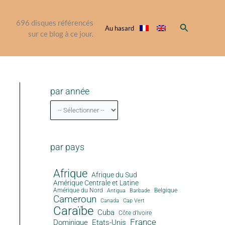
696
disques référencés
Rechercher
Au hasard
sur ce blog à ce jour.
par année
par pays
Afrique
Afrique du Sud
Amérique Centrale et Latine
Amérique du Nord
Antigua
Belgique
Barbade
Cameroun
Canada
Cap Vert
Caraïbe
Cuba
Côte d'Ivoire
France
Dominique
Etats-Unis