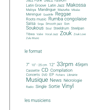
Jazz Funk
Makossa
Latin Groove
Latin Jazz
Mandingue
Maloya
Mazurka
Mbalax
Reggae
Merengue
Quadrille
Rumba congolaise
Roots music
Salsa
Son
Smooth jazz
Sega
Soukous
Steeldrum
Steelpan
Soul
Zouk
Tibwa
Valse
Vocal Jazz
Zouk Love
Zulu Music
le format
33rpm
45rpm
7"
12"
10" - 25 cm
CD
Compilation
Cassette
EP
Concerts
DVD
Librairie
Fichiers
Musique
News
Nécrologie
Vinyl
Sortie
Single
Radio
les musiciens