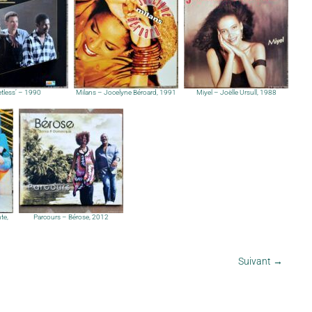
etless’ – 1990
Milans – Jocelyne Béroard, 1991
Miyel – Joëlle Ursull, 1988
te,
Parcours – Bérose, 2012
Suivant
→