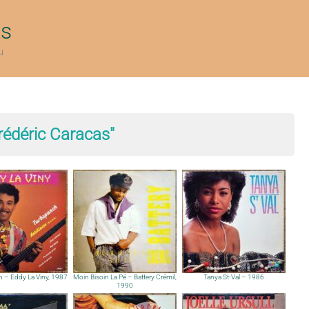
ts
u
rédéric Caracas"
 – Eddy La Viny, 1987
Moin Bisoin La Pé – Battery Crémil,
Tanya St-Val – 1986
1990