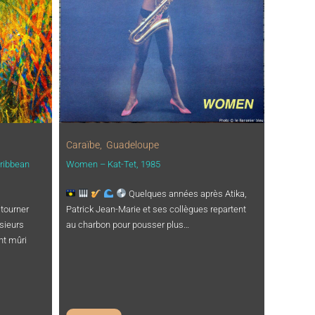
Caraïbe
,
Guadeloupe
aribbean
Women – Kat-Tet, 1985
Quelques années après Atika,
 tourner
Patrick Jean-Marie et ses collègues repartent
sieurs
au charbon pour pousser plus…
nt mûri