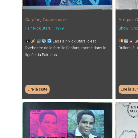
Caraïbe
,
Guadeloupe
Afrique
,
C
Fair-Nick Stars – 1979
Show ! Show
Les Fair-Nick Stars, c’est
l’orchestre de la famille Fanfant, monté dans la
Brillant, à 
lignée du Fairness…
Lire la suite
Lire la sui