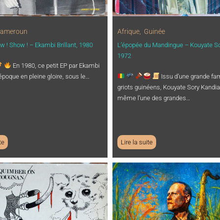
ameroun
Afrique
,
Guinée
 ! Show ! – Ekambi Brillant, 1980
L’épopée du Mandingue – Kouyate So
1972
En 1980, ce petit EP par Ekambi
l’époque en pleine gloire, sous le…
Issu d’une grande fam
griots guinéens, Kouyate Sory Kandia 
même l’une des grandes…
te
Lire la suite