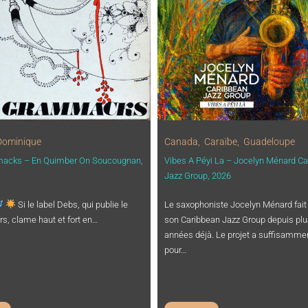
Dominique
Canada
,
Caraïbe
,
Guadeloupe
acks – En Quimber On Soucougnan,
Vibes A Péyi La – Jocelyn Ménard C
Jazz Group, 2026
Si le label Debs, qui publie le
Le saxophoniste Jocelyn Ménard fait
urs, clame haut et fort en…
son Caribbean Jazz Group depuis plu
années déjà. Le projet a suffisamme
pour…