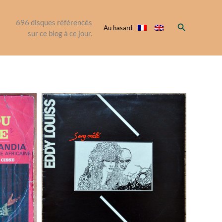
696
disques référencés
Rechercher
Au hasard
sur ce blog à ce jour.