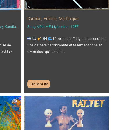
Caraïbe
,
France
,
Martinique
ry Kandia,
Sang Mêlé – Eddy Louiss, 1987
L’immense Eddy Louiss aura eu
ille de
une carrière flamboyante et tellement riche et
est lui-
diversifiée qu’il serait…
Lire la suite