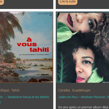
te
Lire la suite
ifique
,
Tahiti
Caraïbe
,
Guadeloupe
ti… – Madeleine Moua et les ballets
Jaden An Nou – Abraham Réunion, 2
3
Six ans après un premier album déjà 