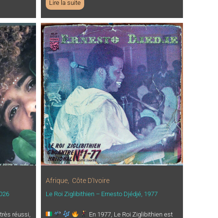
Lire la suite
Afrique
,
Côte D'Ivoire
026
Le Roi Ziglibithien – Ernesto Djédjé, 1977
très réussi,
En 1977, Le Roi Ziglibithien est