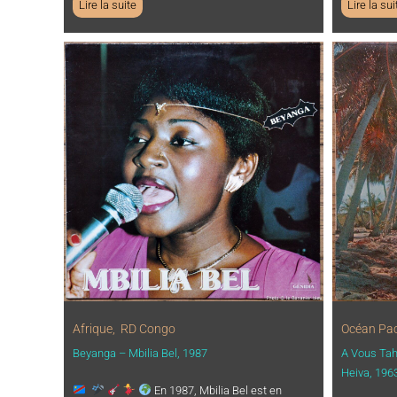
Lire la suite
Lire la sui
Afrique
,
RD Congo
Océan Pac
Beyanga – Mbilia Bel, 1987
A Vous Tahi
Heiva, 196
En 1987, Mbilia Bel est en