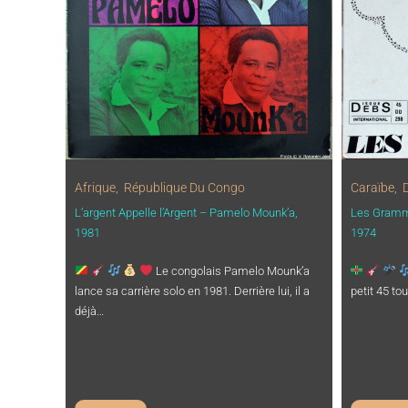
Afrique
,
République Du Congo
Caraïbe
,
L’argent Appelle l’Argent – Pamelo Mounk’a,
Les Gramm
1981
1974
Le congolais Pamelo Mounk’a
lance sa carrière solo en 1981. Derrière lui, il a
petit 45 to
déjà…