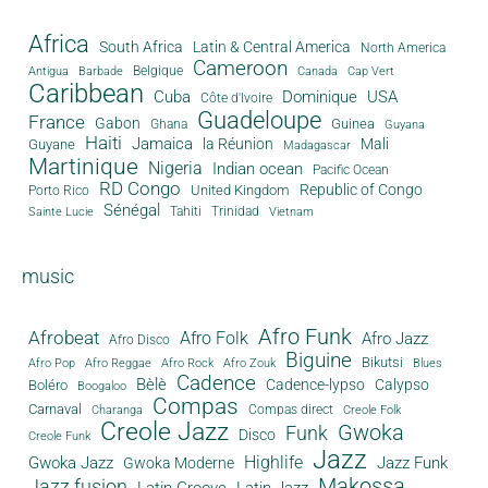
Africa
South Africa
Latin & Central America
North America
Cameroon
Antigua
Belgique
Canada
Barbade
Cap Vert
Caribbean
Cuba
Dominique
USA
Côte d'Ivoire
Guadeloupe
France
Gabon
Guinea
Ghana
Guyana
Haiti
Jamaica
la Réunion
Mali
Guyane
Madagascar
Martinique
Nigeria
Indian ocean
Pacific Ocean
RD Congo
Republic of Congo
United Kingdom
Porto Rico
Sénégal
Tahiti
Trinidad
Sainte Lucie
Vietnam
music
Afro Funk
Afrobeat
Afro Folk
Afro Jazz
Afro Disco
Biguine
Bikutsi
Afro Pop
Afro Reggae
Afro Rock
Afro Zouk
Blues
Cadence
Bèlè
Cadence-lypso
Calypso
Boléro
Boogaloo
Compas
Carnaval
Compas direct
Charanga
Creole Folk
Creole Jazz
Gwoka
Funk
Disco
Creole Funk
Jazz
Gwoka Jazz
Highlife
Jazz Funk
Gwoka Moderne
Makossa
Jazz fusion