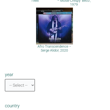
1986
– Moïse Crespy ‘Beco’,
1979
Afro Transcendence –
Serge Alidor, 2020
year
country