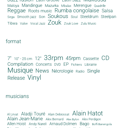
Latin Groove
Latin Jazz
Mandingue
Merengue
Maloya
Mazurka
Mbalax
Quadrille
Reggae
Rumba congolaise
Salsa
Roots music
Soukous
Steeldrum
Steelpan
Son
Smooth jazz
Soul
Sega
Zouk
Tibwa
Valse
Vocal Jazz
Zouk Love
Zulu Music
format
33rpm
CD
45rpm
7"
12"
Cassette
10" - 25 cm
Compilation
EP
Concerts
DVD
Librairie
Fichiers
Musique
News
Single
Nécrologie
Radio
Vinyl
Release
musicians
Alain Hatot
Aladji Touré
Al Lirvat
Alain Debiossat
Alain Jean-Marie
Alex Bernard
Alex Perdigon
Alex Bylon
Bago
Allen Hoist
Arnaud Dolmen
Andy Narell
Boffi Banengola