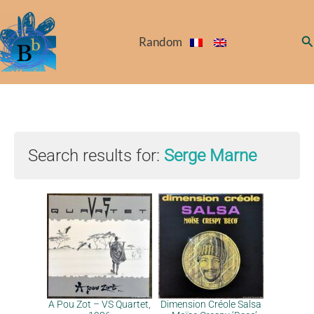
Skip
to
Se
Random
content
Search results for:
Serge Marne
A Pou Zot – VS Quartet,
Dimension Créole Salsa