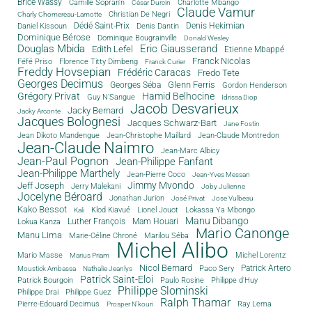
Brice Wassy
Camille Sopran'n
Charlotte Mbango
César Durcin
Claude Vamur
Christian De Negri
Charly Chomereau-Lamotte
Dédé Saint-Prix
Denis Dantin
Denis Hekimian
Daniel Kissoun
Dominique Bérose
Dominique Bougrainville
Donald Wesley
Douglas Mbida
Eric Giausserand
Edith Lefel
Etienne Mbappé
Franck Nicolas
Féfé Priso
Florence Titty Dimbeng
Franck Curier
Freddy Hovsepian
Frédéric Caracas
Fredo Tete
Georges Decimus
Glenn Ferris
Georges Séba
Gordon Henderson
Grégory Privat
Hamid Belhocine
Guy N'Sangue
Idrissa Diop
Jacob Desvarieux
Jacky Bernard
Jacky Arconte
Jacques Bolognesi
Jacques Schwarz-Bart
Jane Fostin
Jean Dikoto Mandengue
Jean-Christophe Maillard
Jean-Claude Montredon
Jean-Claude Naimro
Jean-Marc Albicy
Jean-Paul Pognon
Jean-Philippe Fanfant
Jean-Philippe Marthely
Jean-Pierre Coco
Jean-Yves Messan
Jimmy Mvondo
Jeff Joseph
Jerry Malekani
Joby Julienne
Jocelyne Béroard
Jonathan Jurion
José Privat
Jose Vulbeau
Kako Bessot
Klod Kiavué
Lionel Jouot
Lokassa Ya Mbongo
Kali
Manu Dibango
Luther François
Mam Houari
Lokua Kanza
Mario Canonge
Manu Lima
Marie-Céline Chroné
Marilou Séba
Michel Alibo
Michel Lorentz
Mario Masse
Marius Priam
Nicol Bernard
Paco Sery
Patrick Artero
Moustick Ambassa
Nathalie Jeanlys
Patrick Saint-Eloi
Patrick Bourgoin
Philippe d'Huy
Paulo Rosine
Philippe Slominski
Philippe Drai
Philippe Guez
Ralph Thamar
Pierre-Edouard Decimus
Ray Lema
Prosper N'kouri