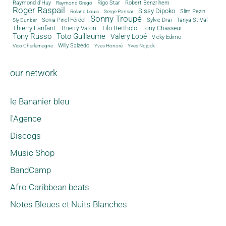
Rigo Star
Raymond d'Huy
Robert Benzrihem
Raymond Grego
Roger Raspail
Sissy Dipoko
Slim Pezin
Roland Louis
Serge Ponsar
Sonny Troupé
Tanya St-Val
Sonia Pinel-Féréol
Sylvie Drai
Sly Dunbar
Thierry Fanfant
Tilo Bertholo
Thierry Vaton
Tony Chasseur
Tony Russo
Toto Guillaume
Valery Lobé
Vicky Edimo
Willy Salzédo
Vico Charlemagne
Yves Honoré
Yves Ndjock
our network
le Bananier bleu
l'Agence
Discogs
Music Shop
BandCamp
Afro Caribbean beats
Notes Bleues et Nuits Blanches