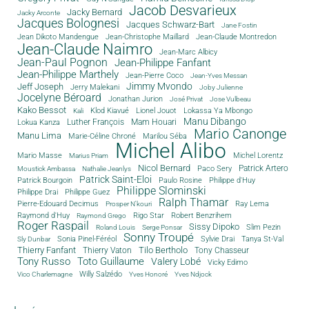
Jacob Desvarieux
Jacky Bernard
Jacky Arconte
Jacques Bolognesi
Jacques Schwarz-Bart
Jane Fostin
Jean Dikoto Mandengue
Jean-Christophe Maillard
Jean-Claude Montredon
Jean-Claude Naimro
Jean-Marc Albicy
Jean-Paul Pognon
Jean-Philippe Fanfant
Jean-Philippe Marthely
Jean-Pierre Coco
Jean-Yves Messan
Jimmy Mvondo
Jeff Joseph
Jerry Malekani
Joby Julienne
Jocelyne Béroard
Jonathan Jurion
José Privat
Jose Vulbeau
Kako Bessot
Klod Kiavué
Lionel Jouot
Lokassa Ya Mbongo
Kali
Manu Dibango
Luther François
Mam Houari
Lokua Kanza
Mario Canonge
Manu Lima
Marie-Céline Chroné
Marilou Séba
Michel Alibo
Michel Lorentz
Mario Masse
Marius Priam
Nicol Bernard
Paco Sery
Patrick Artero
Moustick Ambassa
Nathalie Jeanlys
Patrick Saint-Eloi
Patrick Bourgoin
Philippe d'Huy
Paulo Rosine
Philippe Slominski
Philippe Drai
Philippe Guez
Ralph Thamar
Pierre-Edouard Decimus
Ray Lema
Prosper N'kouri
Rigo Star
Raymond d'Huy
Robert Benzrihem
Raymond Grego
Roger Raspail
Sissy Dipoko
Slim Pezin
Roland Louis
Serge Ponsar
Sonny Troupé
Tanya St-Val
Sonia Pinel-Féréol
Sylvie Drai
Sly Dunbar
Thierry Fanfant
Tilo Bertholo
Thierry Vaton
Tony Chasseur
Tony Russo
Toto Guillaume
Valery Lobé
Vicky Edimo
Willy Salzédo
Vico Charlemagne
Yves Honoré
Yves Ndjock