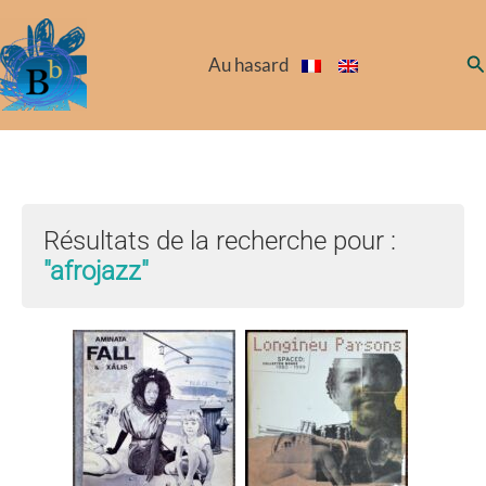
Aller
au
Re
Au hasard
contenu
Résultats de la recherche pour :
"afrojazz"