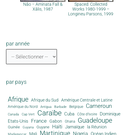
Nâo – Aminata Fall &
Spaced: Collected
Xâlis, 1987
Works 1980-1999 –
Longineu Parsons, 1999
par année
par pays
Afrique
Afrique du Sud
Amérique Centrale et Latine
Cameroun
Amérique du Nord
Antigua
Belgique
Barbade
Caraïbe
Cuba
Dominique
Canada
Côte d'Ivoire
Cap Vert
Guadeloupe
France
Etats-Unis
Gabon
Ghana
Haïti
Jamaïque
la Réunion
Guinée
Guyane
Guyana
Martinique
Nigeria
Océan Indien
Mali
Madagascar