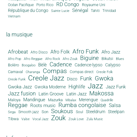
RD Congo
Royaume Uni
Océan Pacifique
Porto Rico
Sénégal
République du Congo
Tahiti
Trinidad
Sainte Lucie
Vietnam
la musique
Afro Funk
Afrobeat
Afro Folk
Afro Jazz
Afro Disco
Biguine
Bikutsi
Afro Pop
Afro Reggae
Afro Rock
Afro Zouk
Blues
Cadence
Bèlè
Cadence-lypso
Calypso
Boléro
Boogaloo
Compas
Carnaval
Compas direct
Charanga
Creole Folk
Creole Jazz
Gwoka
Funk
Disco
Creole Funk
Jazz
Gwoka Jazz
Highlife
Jazz Funk
Gwoka Moderne
Makossa
Jazz fusion
Latin Groove
Latin Jazz
Mandingue
Merengue
Maloya
Mazurka
Mbalax
Quadrille
Reggae
Rumba congolaise
Salsa
Roots music
Soukous
Steeldrum
Steelpan
Son
Smooth jazz
Soul
Sega
Zouk
Tibwa
Valse
Vocal Jazz
Zouk Love
Zulu Music