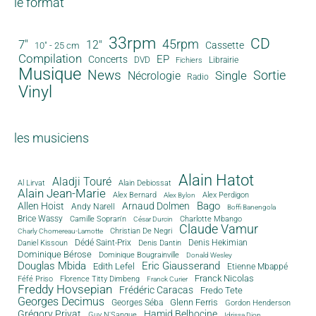
le format
33rpm
CD
45rpm
7"
12"
Cassette
10" - 25 cm
Compilation
EP
Concerts
DVD
Librairie
Fichiers
Musique
News
Sortie
Single
Nécrologie
Radio
Vinyl
les musiciens
Alain Hatot
Aladji Touré
Al Lirvat
Alain Debiossat
Alain Jean-Marie
Alex Bernard
Alex Perdigon
Alex Bylon
Bago
Allen Hoist
Arnaud Dolmen
Andy Narell
Boffi Banengola
Brice Wassy
Camille Sopran'n
Charlotte Mbango
César Durcin
Claude Vamur
Christian De Negri
Charly Chomereau-Lamotte
Dédé Saint-Prix
Denis Dantin
Denis Hekimian
Daniel Kissoun
Dominique Bérose
Dominique Bougrainville
Donald Wesley
Douglas Mbida
Eric Giausserand
Edith Lefel
Etienne Mbappé
Franck Nicolas
Féfé Priso
Florence Titty Dimbeng
Franck Curier
Freddy Hovsepian
Frédéric Caracas
Fredo Tete
Georges Decimus
Glenn Ferris
Georges Séba
Gordon Henderson
Grégory Privat
Hamid Belhocine
Guy N'Sangue
Idrissa Diop