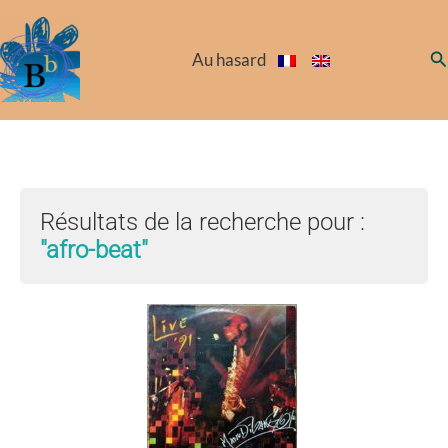
Aller
au
Re
Au hasard
contenu
Résultats de la recherche pour :
"afro-beat"