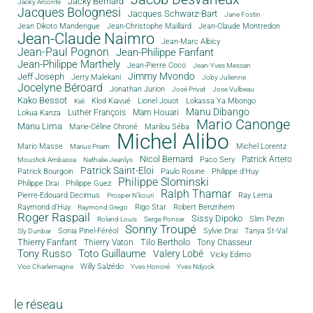
Jacky Bernard
Jacky Arconte
Jacques Bolognesi
Jacques Schwarz-Bart
Jane Fostin
Jean Dikoto Mandengue
Jean-Christophe Maillard
Jean-Claude Montredon
Jean-Claude Naimro
Jean-Marc Albicy
Jean-Paul Pognon
Jean-Philippe Fanfant
Jean-Philippe Marthely
Jean-Pierre Coco
Jean-Yves Messan
Jimmy Mvondo
Jeff Joseph
Jerry Malekani
Joby Julienne
Jocelyne Béroard
Jonathan Jurion
José Privat
Jose Vulbeau
Kako Bessot
Klod Kiavué
Lionel Jouot
Lokassa Ya Mbongo
Kali
Manu Dibango
Luther François
Mam Houari
Lokua Kanza
Mario Canonge
Manu Lima
Marie-Céline Chroné
Marilou Séba
Michel Alibo
Michel Lorentz
Mario Masse
Marius Priam
Nicol Bernard
Paco Sery
Patrick Artero
Moustick Ambassa
Nathalie Jeanlys
Patrick Saint-Eloi
Patrick Bourgoin
Philippe d'Huy
Paulo Rosine
Philippe Slominski
Philippe Drai
Philippe Guez
Ralph Thamar
Pierre-Edouard Decimus
Ray Lema
Prosper N'kouri
Rigo Star
Raymond d'Huy
Robert Benzrihem
Raymond Grego
Roger Raspail
Sissy Dipoko
Slim Pezin
Roland Louis
Serge Ponsar
Sonny Troupé
Tanya St-Val
Sonia Pinel-Féréol
Sylvie Drai
Sly Dunbar
Thierry Fanfant
Tilo Bertholo
Thierry Vaton
Tony Chasseur
Tony Russo
Toto Guillaume
Valery Lobé
Vicky Edimo
Willy Salzédo
Vico Charlemagne
Yves Honoré
Yves Ndjock
le réseau