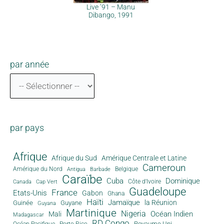
Live ’91 – Manu
Dibango, 1991
par année
par pays
Afrique
Afrique du Sud
Amérique Centrale et Latine
Cameroun
Amérique du Nord
Antigua
Belgique
Barbade
Caraïbe
Cuba
Dominique
Canada
Côte d'Ivoire
Cap Vert
Guadeloupe
France
Etats-Unis
Gabon
Ghana
Haïti
Jamaïque
la Réunion
Guinée
Guyane
Guyana
Martinique
Nigeria
Océan Indien
Mali
Madagascar
RD Congo
Royaume Uni
Océan Pacifique
Porto Rico