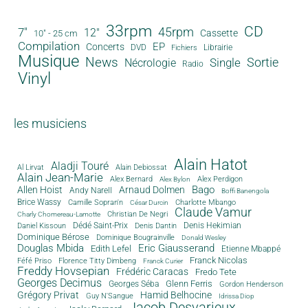
33rpm
CD
45rpm
7"
12"
Cassette
10" - 25 cm
Compilation
EP
Concerts
DVD
Librairie
Fichiers
Musique
News
Sortie
Single
Nécrologie
Radio
Vinyl
les musiciens
Alain Hatot
Aladji Touré
Al Lirvat
Alain Debiossat
Alain Jean-Marie
Alex Bernard
Alex Perdigon
Alex Bylon
Bago
Allen Hoist
Arnaud Dolmen
Andy Narell
Boffi Banengola
Brice Wassy
Camille Sopran'n
Charlotte Mbango
César Durcin
Claude Vamur
Christian De Negri
Charly Chomereau-Lamotte
Dédé Saint-Prix
Denis Dantin
Denis Hekimian
Daniel Kissoun
Dominique Bérose
Dominique Bougrainville
Donald Wesley
Douglas Mbida
Eric Giausserand
Edith Lefel
Etienne Mbappé
Franck Nicolas
Féfé Priso
Florence Titty Dimbeng
Franck Curier
Freddy Hovsepian
Frédéric Caracas
Fredo Tete
Georges Decimus
Glenn Ferris
Georges Séba
Gordon Henderson
Grégory Privat
Hamid Belhocine
Guy N'Sangue
Idrissa Diop
Jacob Desvarieux