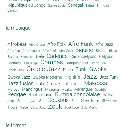
Sénégal
République du Congo
Tahiti
Trinidad
Sainte Lucie
Vietnam
la musique
Afro Funk
Afrobeat
Afro Folk
Afro Jazz
Afro Disco
Biguine
Bikutsi
Afro Pop
Afro Reggae
Afro Rock
Afro Zouk
Blues
Cadence
Bèlè
Cadence-lypso
Calypso
Boléro
Boogaloo
Compas
Carnaval
Compas direct
Charanga
Creole Folk
Creole Jazz
Gwoka
Funk
Disco
Creole Funk
Jazz
Gwoka Jazz
Highlife
Jazz Funk
Gwoka Moderne
Makossa
Jazz fusion
Latin Groove
Latin Jazz
Mandingue
Merengue
Maloya
Mazurka
Mbalax
Quadrille
Reggae
Rumba congolaise
Salsa
Roots music
Soukous
Steeldrum
Steelpan
Son
Smooth jazz
Soul
Sega
Zouk
Tibwa
Valse
Vocal Jazz
Zouk Love
Zulu Music
le format