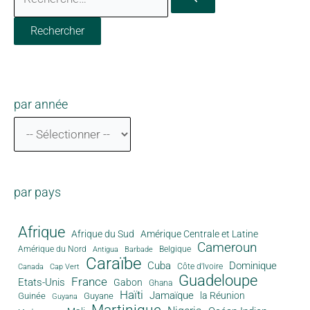
par année
par pays
Afrique
Afrique du Sud
Amérique Centrale et Latine
Cameroun
Amérique du Nord
Antigua
Belgique
Barbade
Caraïbe
Cuba
Dominique
Canada
Côte d'Ivoire
Cap Vert
Guadeloupe
France
Etats-Unis
Gabon
Ghana
Haïti
Jamaïque
la Réunion
Guinée
Guyane
Guyana
Martinique