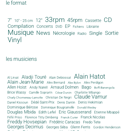
le format
33rpm
CD
45rpm
7"
12"
Cassette
10" - 25 cm
Compilation
EP
Concerts
DVD
Librairie
Fichiers
Musique
News
Sortie
Single
Nécrologie
Radio
Vinyl
les musiciens
Alain Hatot
Aladji Touré
Al Lirvat
Alain Debiossat
Alain Jean-Marie
Alex Bernard
Alex Perdigon
Alex Bylon
Bago
Allen Hoist
Arnaud Dolmen
Andy Narell
Boffi Banengola
Brice Wassy
Camille Sopran'n
Charlotte Mbango
César Durcin
Claude Vamur
Christian De Negri
Charly Chomereau-Lamotte
Dédé Saint-Prix
Denis Dantin
Denis Hekimian
Daniel Kissoun
Dominique Bérose
Dominique Bougrainville
Donald Wesley
Douglas Mbida
Eric Giausserand
Edith Lefel
Etienne Mbappé
Franck Nicolas
Féfé Priso
Florence Titty Dimbeng
Franck Curier
Freddy Hovsepian
Frédéric Caracas
Fredo Tete
Georges Decimus
Glenn Ferris
Georges Séba
Gordon Henderson