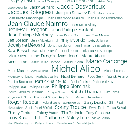
Grégory Privat
Hamid Belhocine
Guy N'Sangue
Idrissa Diop
Jacob Desvarieux
Jacky Bernard
Jacky Arconte
Jacques Bolognesi
Jacques Schwarz-Bart
Jane Fostin
Jean Dikoto Mandengue
Jean-Christophe Maillard
Jean-Claude Montredon
Jean-Claude Naimro
Jean-Marc Albicy
Jean-Paul Pognon
Jean-Philippe Fanfant
Jean-Philippe Marthely
Jean-Pierre Coco
Jean-Yves Messan
Jimmy Mvondo
Jeff Joseph
Jerry Malekani
Joby Julienne
Jocelyne Béroard
Jonathan Jurion
José Privat
Jose Vulbeau
Kako Bessot
Klod Kiavué
Lionel Jouot
Lokassa Ya Mbongo
Kali
Manu Dibango
Luther François
Mam Houari
Lokua Kanza
Mario Canonge
Manu Lima
Marie-Céline Chroné
Marilou Séba
Michel Alibo
Michel Lorentz
Mario Masse
Marius Priam
Nicol Bernard
Paco Sery
Patrick Artero
Moustick Ambassa
Nathalie Jeanlys
Patrick Saint-Eloi
Patrick Bourgoin
Philippe d'Huy
Paulo Rosine
Philippe Slominski
Philippe Drai
Philippe Guez
Ralph Thamar
Pierre-Edouard Decimus
Ray Lema
Prosper N'kouri
Rigo Star
Raymond d'Huy
Robert Benzrihem
Raymond Grego
Roger Raspail
Sissy Dipoko
Slim Pezin
Roland Louis
Serge Ponsar
Sonny Troupé
Tanya St-Val
Sonia Pinel-Féréol
Sylvie Drai
Sly Dunbar
Thierry Fanfant
Tilo Bertholo
Thierry Vaton
Tony Chasseur
Tony Russo
Toto Guillaume
Valery Lobé
Vicky Edimo
Willy Salzédo
Vico Charlemagne
Yves Honoré
Yves Ndjock