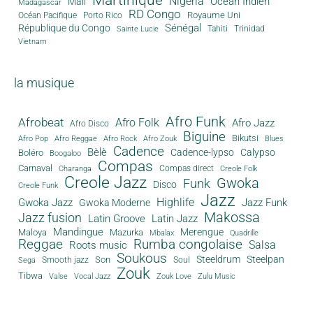
Nigeria
Océan Indien
Mali
Madagascar
RD Congo
Royaume Uni
Océan Pacifique
Porto Rico
Sénégal
République du Congo
Tahiti
Trinidad
Sainte Lucie
Vietnam
la musique
Afro Funk
Afrobeat
Afro Folk
Afro Jazz
Afro Disco
Biguine
Bikutsi
Afro Pop
Afro Reggae
Afro Rock
Afro Zouk
Blues
Cadence
Bèlè
Cadence-lypso
Calypso
Boléro
Boogaloo
Compas
Carnaval
Compas direct
Charanga
Creole Folk
Creole Jazz
Gwoka
Funk
Disco
Creole Funk
Jazz
Gwoka Jazz
Highlife
Jazz Funk
Gwoka Moderne
Makossa
Jazz fusion
Latin Groove
Latin Jazz
Mandingue
Merengue
Maloya
Mazurka
Mbalax
Quadrille
Reggae
Rumba congolaise
Salsa
Roots music
Soukous
Steeldrum
Steelpan
Son
Smooth jazz
Soul
Sega
Zouk
Tibwa
Valse
Vocal Jazz
Zouk Love
Zulu Music