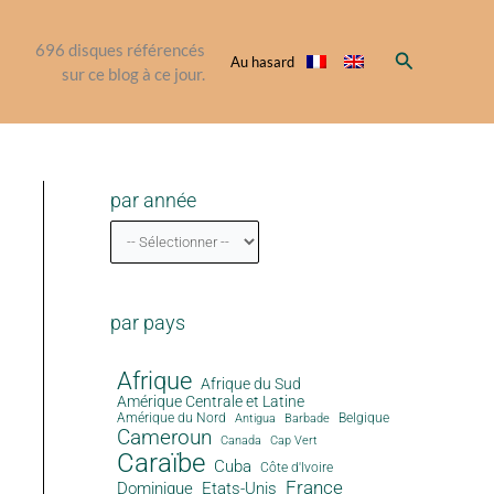
696
disques référencés
Rechercher
Au hasard
sur ce blog à ce jour.
par année
par pays
Afrique
Afrique du Sud
Amérique Centrale et Latine
Amérique du Nord
Antigua
Belgique
Barbade
Cameroun
Canada
Cap Vert
Caraïbe
Cuba
Côte d'Ivoire
France
Dominique
Etats-Unis