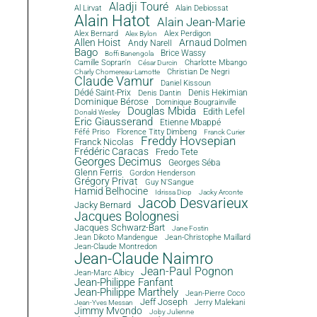
Aladji Touré
Al Lirvat
Alain Debiossat
Alain Hatot
Alain Jean-Marie
Alex Bernard
Alex Perdigon
Alex Bylon
Allen Hoist
Arnaud Dolmen
Andy Narell
Bago
Brice Wassy
Boffi Banengola
Camille Sopran'n
Charlotte Mbango
César Durcin
Christian De Negri
Charly Chomereau-Lamotte
Claude Vamur
Daniel Kissoun
Dédé Saint-Prix
Denis Dantin
Denis Hekimian
Dominique Bérose
Dominique Bougrainville
Douglas Mbida
Edith Lefel
Donald Wesley
Eric Giausserand
Etienne Mbappé
Féfé Priso
Florence Titty Dimbeng
Franck Curier
Freddy Hovsepian
Franck Nicolas
Frédéric Caracas
Fredo Tete
Georges Decimus
Georges Séba
Glenn Ferris
Gordon Henderson
Grégory Privat
Guy N'Sangue
Hamid Belhocine
Idrissa Diop
Jacky Arconte
Jacob Desvarieux
Jacky Bernard
Jacques Bolognesi
Jacques Schwarz-Bart
Jane Fostin
Jean Dikoto Mandengue
Jean-Christophe Maillard
Jean-Claude Montredon
Jean-Claude Naimro
Jean-Paul Pognon
Jean-Marc Albicy
Jean-Philippe Fanfant
Jean-Philippe Marthely
Jean-Pierre Coco
Jeff Joseph
Jerry Malekani
Jean-Yves Messan
Jimmy Mvondo
Joby Julienne