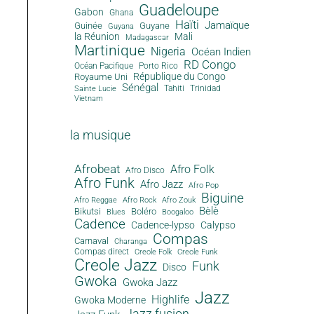
Guadeloupe
Gabon
Ghana
Haïti
Jamaïque
Guinée
Guyane
Guyana
la Réunion
Mali
Madagascar
Martinique
Nigeria
Océan Indien
RD Congo
Océan Pacifique
Porto Rico
République du Congo
Royaume Uni
Sénégal
Tahiti
Trinidad
Sainte Lucie
Vietnam
la musique
Afrobeat
Afro Folk
Afro Disco
Afro Funk
Afro Jazz
Afro Pop
Biguine
Afro Reggae
Afro Rock
Afro Zouk
Bèlè
Bikutsi
Boléro
Blues
Boogaloo
Cadence
Cadence-lypso
Calypso
Compas
Carnaval
Charanga
Compas direct
Creole Folk
Creole Funk
Creole Jazz
Funk
Disco
Gwoka
Gwoka Jazz
Jazz
Highlife
Gwoka Moderne
Jazz fusion