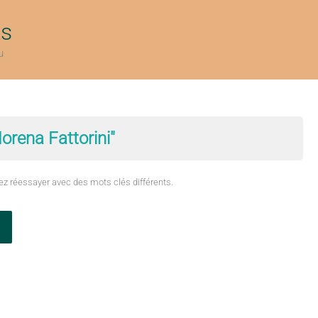
ts
u
orena Fattorini"
ez réessayer avec des mots clés différents.