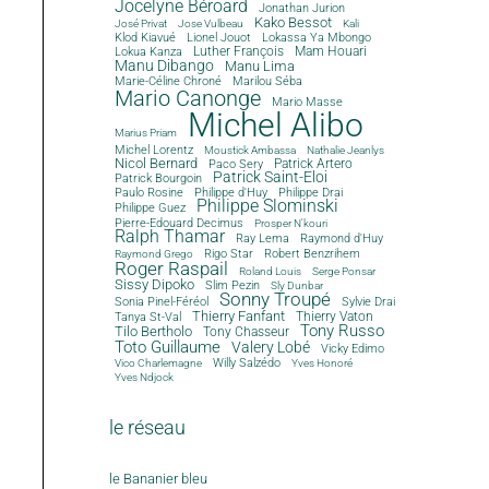
Jocelyne Béroard
Jonathan Jurion
Kako Bessot
José Privat
Jose Vulbeau
Kali
Klod Kiavué
Lionel Jouot
Lokassa Ya Mbongo
Luther François
Mam Houari
Lokua Kanza
Manu Dibango
Manu Lima
Marie-Céline Chroné
Marilou Séba
Mario Canonge
Mario Masse
Michel Alibo
Marius Priam
Michel Lorentz
Moustick Ambassa
Nathalie Jeanlys
Nicol Bernard
Paco Sery
Patrick Artero
Patrick Saint-Eloi
Patrick Bourgoin
Philippe d'Huy
Philippe Drai
Paulo Rosine
Philippe Slominski
Philippe Guez
Pierre-Edouard Decimus
Prosper N'kouri
Ralph Thamar
Ray Lema
Raymond d'Huy
Rigo Star
Robert Benzrihem
Raymond Grego
Roger Raspail
Roland Louis
Serge Ponsar
Sissy Dipoko
Slim Pezin
Sly Dunbar
Sonny Troupé
Sonia Pinel-Féréol
Sylvie Drai
Thierry Fanfant
Tanya St-Val
Thierry Vaton
Tony Russo
Tilo Bertholo
Tony Chasseur
Toto Guillaume
Valery Lobé
Vicky Edimo
Willy Salzédo
Vico Charlemagne
Yves Honoré
Yves Ndjock
le réseau
le Bananier bleu