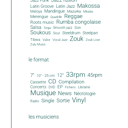
Jazz Funk
Makossa
Latin Groove
Latin Jazz
Mandingue
Maloya
Mazurka
Mbalax
Reggae
Merengue
Quadrille
Rumba congolaise
Roots music
Salsa
Son
Smooth jazz
Sega
Soukous
Steeldrum
Steelpan
Soul
Zouk
Tibwa
Valse
Vocal Jazz
Zouk Love
Zulu Music
le format
33rpm
45rpm
7"
12"
10" - 25 cm
CD
Compilation
Cassette
EP
Concerts
DVD
Librairie
Fichiers
Musique
News
Nécrologie
Vinyl
Sortie
Single
Radio
les musiciens