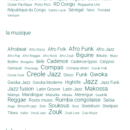
RD Congo
Royaume Uni
Océan Pacifique
Porto Rico
Sénégal
République du Congo
Tahiti
Trinidad
Sainte Lucie
Vietnam
la musique
Afro Funk
Afrobeat
Afro Folk
Afro Jazz
Afro Disco
Biguine
Bikutsi
Afro Pop
Afro Reggae
Afro Rock
Afro Zouk
Blues
Cadence
Bèlè
Cadence-lypso
Calypso
Boléro
Boogaloo
Compas
Carnaval
Compas direct
Charanga
Creole Folk
Creole Jazz
Gwoka
Funk
Disco
Creole Funk
Jazz
Gwoka Jazz
Highlife
Jazz Funk
Gwoka Moderne
Makossa
Jazz fusion
Latin Groove
Latin Jazz
Mandingue
Merengue
Maloya
Mazurka
Mbalax
Quadrille
Reggae
Rumba congolaise
Salsa
Roots music
Soukous
Steeldrum
Steelpan
Son
Smooth jazz
Soul
Sega
Zouk
Tibwa
Valse
Vocal Jazz
Zouk Love
Zulu Music