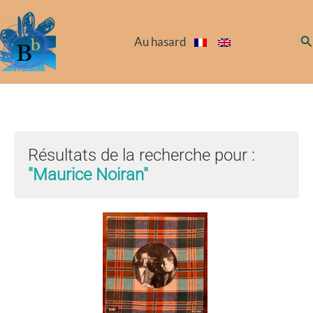
Aller
au
Re
Au hasard
contenu
Résultats de la recherche pour :
"Maurice Noiran"