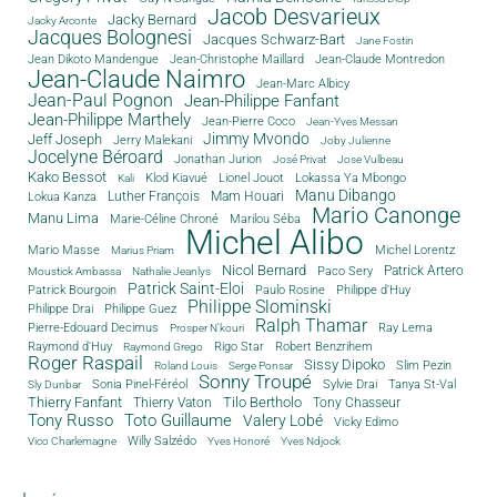
Jacob Desvarieux
Jacky Bernard
Jacky Arconte
Jacques Bolognesi
Jacques Schwarz-Bart
Jane Fostin
Jean Dikoto Mandengue
Jean-Christophe Maillard
Jean-Claude Montredon
Jean-Claude Naimro
Jean-Marc Albicy
Jean-Paul Pognon
Jean-Philippe Fanfant
Jean-Philippe Marthely
Jean-Pierre Coco
Jean-Yves Messan
Jimmy Mvondo
Jeff Joseph
Jerry Malekani
Joby Julienne
Jocelyne Béroard
Jonathan Jurion
José Privat
Jose Vulbeau
Kako Bessot
Klod Kiavué
Lionel Jouot
Lokassa Ya Mbongo
Kali
Manu Dibango
Luther François
Mam Houari
Lokua Kanza
Mario Canonge
Manu Lima
Marie-Céline Chroné
Marilou Séba
Michel Alibo
Michel Lorentz
Mario Masse
Marius Priam
Nicol Bernard
Paco Sery
Patrick Artero
Moustick Ambassa
Nathalie Jeanlys
Patrick Saint-Eloi
Patrick Bourgoin
Philippe d'Huy
Paulo Rosine
Philippe Slominski
Philippe Drai
Philippe Guez
Ralph Thamar
Pierre-Edouard Decimus
Ray Lema
Prosper N'kouri
Rigo Star
Raymond d'Huy
Robert Benzrihem
Raymond Grego
Roger Raspail
Sissy Dipoko
Slim Pezin
Roland Louis
Serge Ponsar
Sonny Troupé
Tanya St-Val
Sonia Pinel-Féréol
Sylvie Drai
Sly Dunbar
Thierry Fanfant
Tilo Bertholo
Thierry Vaton
Tony Chasseur
Tony Russo
Toto Guillaume
Valery Lobé
Vicky Edimo
Willy Salzédo
Vico Charlemagne
Yves Honoré
Yves Ndjock