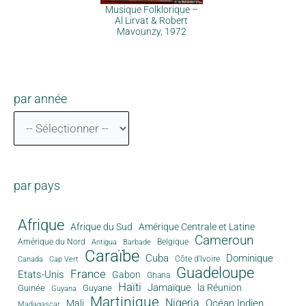
Musique Folklorique –
Al Lirvat & Robert
Mavounzy, 1972
par année
par pays
Afrique
Afrique du Sud
Amérique Centrale et Latine
Cameroun
Amérique du Nord
Antigua
Belgique
Barbade
Caraïbe
Cuba
Dominique
Canada
Côte d'Ivoire
Cap Vert
Guadeloupe
France
Etats-Unis
Gabon
Ghana
Haïti
Jamaïque
la Réunion
Guinée
Guyane
Guyana
Martinique
Nigeria
Océan Indien
Mali
Madagascar