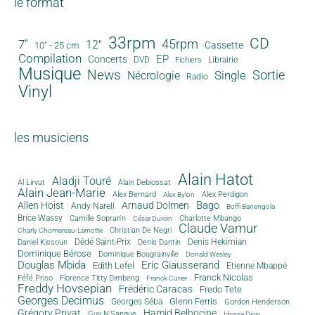
le format
33rpm
CD
45rpm
7"
12"
Cassette
10" - 25 cm
Compilation
EP
Concerts
DVD
Librairie
Fichiers
Musique
News
Sortie
Single
Nécrologie
Radio
Vinyl
les musiciens
Alain Hatot
Aladji Touré
Al Lirvat
Alain Debiossat
Alain Jean-Marie
Alex Bernard
Alex Perdigon
Alex Bylon
Bago
Allen Hoist
Arnaud Dolmen
Andy Narell
Boffi Banengola
Brice Wassy
Camille Sopran'n
Charlotte Mbango
César Durcin
Claude Vamur
Christian De Negri
Charly Chomereau-Lamotte
Dédé Saint-Prix
Denis Dantin
Denis Hekimian
Daniel Kissoun
Dominique Bérose
Dominique Bougrainville
Donald Wesley
Douglas Mbida
Eric Giausserand
Edith Lefel
Etienne Mbappé
Franck Nicolas
Féfé Priso
Florence Titty Dimbeng
Franck Curier
Freddy Hovsepian
Frédéric Caracas
Fredo Tete
Georges Decimus
Glenn Ferris
Georges Séba
Gordon Henderson
Grégory Privat
Hamid Belhocine
Guy N'Sangue
Idrissa Diop