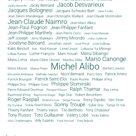
Jacob Desvarieux
Jacky Bernard
Jacky Arconte
Jacques Bolognesi
Jacques Schwarz-Bart
Jane Fostin
Jean Dikoto Mandengue
Jean-Christophe Maillard
Jean-Claude Montredon
Jean-Claude Naimro
Jean-Marc Albicy
Jean-Paul Pognon
Jean-Philippe Fanfant
Jean-Philippe Marthely
Jean-Pierre Coco
Jean-Yves Messan
Jimmy Mvondo
Jeff Joseph
Jerry Malekani
Joby Julienne
Jocelyne Béroard
Jonathan Jurion
José Privat
Jose Vulbeau
Kako Bessot
Klod Kiavué
Lionel Jouot
Lokassa Ya Mbongo
Kali
Manu Dibango
Luther François
Mam Houari
Lokua Kanza
Mario Canonge
Manu Lima
Marie-Céline Chroné
Marilou Séba
Michel Alibo
Michel Lorentz
Mario Masse
Marius Priam
Nicol Bernard
Paco Sery
Patrick Artero
Moustick Ambassa
Nathalie Jeanlys
Patrick Saint-Eloi
Patrick Bourgoin
Philippe d'Huy
Paulo Rosine
Philippe Slominski
Philippe Drai
Philippe Guez
Ralph Thamar
Pierre-Edouard Decimus
Ray Lema
Prosper N'kouri
Rigo Star
Raymond d'Huy
Robert Benzrihem
Raymond Grego
Roger Raspail
Sissy Dipoko
Slim Pezin
Roland Louis
Serge Ponsar
Sonny Troupé
Tanya St-Val
Sonia Pinel-Féréol
Sylvie Drai
Sly Dunbar
Thierry Fanfant
Tilo Bertholo
Thierry Vaton
Tony Chasseur
Tony Russo
Toto Guillaume
Valery Lobé
Vicky Edimo
Willy Salzédo
Vico Charlemagne
Yves Honoré
Yves Ndjock