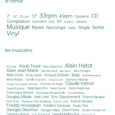
le format
33rpm
CD
45rpm
7"
12"
Cassette
10" - 25 cm
Compilation
EP
Concerts
DVD
Librairie
Fichiers
Musique
News
Sortie
Single
Nécrologie
Radio
Vinyl
les musiciens
Alain Hatot
Aladji Touré
Al Lirvat
Alain Debiossat
Alain Jean-Marie
Alex Bernard
Alex Perdigon
Alex Bylon
Bago
Allen Hoist
Arnaud Dolmen
Andy Narell
Boffi Banengola
Brice Wassy
Camille Sopran'n
Charlotte Mbango
César Durcin
Claude Vamur
Christian De Negri
Charly Chomereau-Lamotte
Dédé Saint-Prix
Denis Dantin
Denis Hekimian
Daniel Kissoun
Dominique Bérose
Dominique Bougrainville
Donald Wesley
Douglas Mbida
Eric Giausserand
Edith Lefel
Etienne Mbappé
Franck Nicolas
Féfé Priso
Florence Titty Dimbeng
Franck Curier
Freddy Hovsepian
Frédéric Caracas
Fredo Tete
Georges Decimus
Glenn Ferris
Georges Séba
Gordon Henderson
Grégory Privat
Hamid Belhocine
Guy N'Sangue
Idrissa Diop