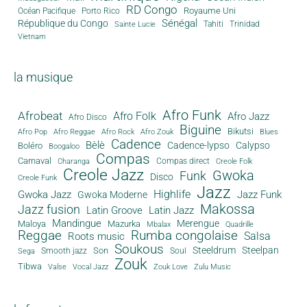
RD Congo
Royaume Uni
Océan Pacifique
Porto Rico
Sénégal
République du Congo
Tahiti
Trinidad
Sainte Lucie
Vietnam
la musique
Afro Funk
Afrobeat
Afro Folk
Afro Jazz
Afro Disco
Biguine
Bikutsi
Afro Pop
Afro Reggae
Afro Rock
Afro Zouk
Blues
Cadence
Bèlè
Cadence-lypso
Calypso
Boléro
Boogaloo
Compas
Carnaval
Compas direct
Charanga
Creole Folk
Creole Jazz
Gwoka
Funk
Disco
Creole Funk
Jazz
Gwoka Jazz
Highlife
Jazz Funk
Gwoka Moderne
Makossa
Jazz fusion
Latin Groove
Latin Jazz
Mandingue
Merengue
Maloya
Mazurka
Mbalax
Quadrille
Reggae
Rumba congolaise
Salsa
Roots music
Soukous
Steeldrum
Steelpan
Son
Smooth jazz
Soul
Sega
Zouk
Tibwa
Valse
Vocal Jazz
Zouk Love
Zulu Music