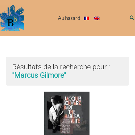
Aller
au
Re
Au hasard
contenu
Résultats de la recherche pour :
"Marcus Gilmore"