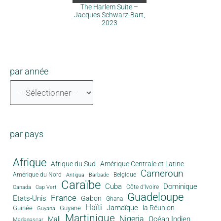
The Harlem Suite –
Jacques Schwarz-Bart,
2023
par année
par pays
Afrique
Afrique du Sud
Amérique Centrale et Latine
Cameroun
Amérique du Nord
Antigua
Belgique
Barbade
Caraïbe
Cuba
Dominique
Canada
Côte d'Ivoire
Cap Vert
Guadeloupe
France
Etats-Unis
Gabon
Ghana
Haïti
Jamaïque
la Réunion
Guinée
Guyane
Guyana
Martinique
Nigeria
Océan Indien
Mali
Madagascar