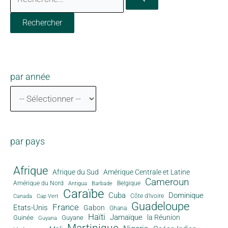
par année
par pays
Afrique
Afrique du Sud
Amérique Centrale et Latine
Cameroun
Amérique du Nord
Antigua
Belgique
Barbade
Caraïbe
Cuba
Dominique
Canada
Côte d'Ivoire
Cap Vert
Guadeloupe
France
Etats-Unis
Gabon
Ghana
Haïti
Jamaïque
la Réunion
Guinée
Guyane
Guyana
Martinique