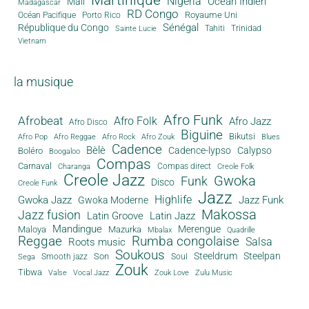
Nigeria
Océan Indien
Mali
Madagascar
RD Congo
Royaume Uni
Océan Pacifique
Porto Rico
Sénégal
République du Congo
Tahiti
Trinidad
Sainte Lucie
Vietnam
la musique
Afro Funk
Afrobeat
Afro Folk
Afro Jazz
Afro Disco
Biguine
Bikutsi
Afro Pop
Afro Reggae
Afro Rock
Afro Zouk
Blues
Cadence
Bèlè
Cadence-lypso
Calypso
Boléro
Boogaloo
Compas
Carnaval
Compas direct
Charanga
Creole Folk
Creole Jazz
Gwoka
Funk
Disco
Creole Funk
Jazz
Gwoka Jazz
Highlife
Jazz Funk
Gwoka Moderne
Makossa
Jazz fusion
Latin Groove
Latin Jazz
Mandingue
Merengue
Maloya
Mazurka
Mbalax
Quadrille
Reggae
Rumba congolaise
Salsa
Roots music
Soukous
Steeldrum
Steelpan
Son
Smooth jazz
Soul
Sega
Zouk
Tibwa
Valse
Vocal Jazz
Zouk Love
Zulu Music