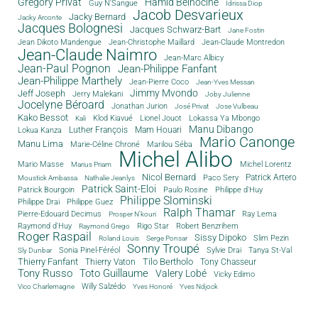
Grégory Privat
Hamid Belhocine
Guy N'Sangue
Idrissa Diop
Jacob Desvarieux
Jacky Bernard
Jacky Arconte
Jacques Bolognesi
Jacques Schwarz-Bart
Jane Fostin
Jean Dikoto Mandengue
Jean-Christophe Maillard
Jean-Claude Montredon
Jean-Claude Naimro
Jean-Marc Albicy
Jean-Paul Pognon
Jean-Philippe Fanfant
Jean-Philippe Marthely
Jean-Pierre Coco
Jean-Yves Messan
Jimmy Mvondo
Jeff Joseph
Jerry Malekani
Joby Julienne
Jocelyne Béroard
Jonathan Jurion
José Privat
Jose Vulbeau
Kako Bessot
Klod Kiavué
Lionel Jouot
Lokassa Ya Mbongo
Kali
Manu Dibango
Luther François
Mam Houari
Lokua Kanza
Mario Canonge
Manu Lima
Marie-Céline Chroné
Marilou Séba
Michel Alibo
Michel Lorentz
Mario Masse
Marius Priam
Nicol Bernard
Paco Sery
Patrick Artero
Moustick Ambassa
Nathalie Jeanlys
Patrick Saint-Eloi
Patrick Bourgoin
Philippe d'Huy
Paulo Rosine
Philippe Slominski
Philippe Drai
Philippe Guez
Ralph Thamar
Pierre-Edouard Decimus
Ray Lema
Prosper N'kouri
Rigo Star
Raymond d'Huy
Robert Benzrihem
Raymond Grego
Roger Raspail
Sissy Dipoko
Slim Pezin
Roland Louis
Serge Ponsar
Sonny Troupé
Tanya St-Val
Sonia Pinel-Féréol
Sylvie Drai
Sly Dunbar
Thierry Fanfant
Tilo Bertholo
Thierry Vaton
Tony Chasseur
Tony Russo
Toto Guillaume
Valery Lobé
Vicky Edimo
Willy Salzédo
Vico Charlemagne
Yves Honoré
Yves Ndjock