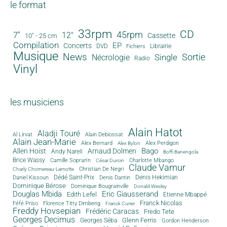
le format
33rpm
CD
45rpm
7"
12"
Cassette
10" - 25 cm
Compilation
EP
Concerts
DVD
Librairie
Fichiers
Musique
News
Sortie
Single
Nécrologie
Radio
Vinyl
les musiciens
Alain Hatot
Aladji Touré
Al Lirvat
Alain Debiossat
Alain Jean-Marie
Alex Bernard
Alex Perdigon
Alex Bylon
Bago
Allen Hoist
Arnaud Dolmen
Andy Narell
Boffi Banengola
Brice Wassy
Camille Sopran'n
Charlotte Mbango
César Durcin
Claude Vamur
Christian De Negri
Charly Chomereau-Lamotte
Dédé Saint-Prix
Denis Dantin
Denis Hekimian
Daniel Kissoun
Dominique Bérose
Dominique Bougrainville
Donald Wesley
Douglas Mbida
Eric Giausserand
Edith Lefel
Etienne Mbappé
Franck Nicolas
Féfé Priso
Florence Titty Dimbeng
Franck Curier
Freddy Hovsepian
Frédéric Caracas
Fredo Tete
Georges Decimus
Glenn Ferris
Georges Séba
Gordon Henderson