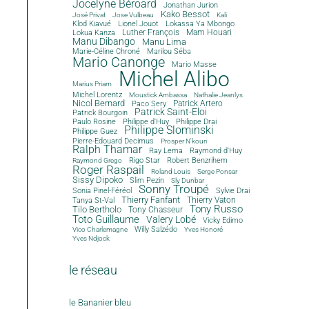
Jocelyne Béroard
Jonathan Jurion
Kako Bessot
José Privat
Jose Vulbeau
Kali
Klod Kiavué
Lionel Jouot
Lokassa Ya Mbongo
Luther François
Mam Houari
Lokua Kanza
Manu Dibango
Manu Lima
Marie-Céline Chroné
Marilou Séba
Mario Canonge
Mario Masse
Michel Alibo
Marius Priam
Michel Lorentz
Moustick Ambassa
Nathalie Jeanlys
Nicol Bernard
Paco Sery
Patrick Artero
Patrick Saint-Eloi
Patrick Bourgoin
Philippe d'Huy
Philippe Drai
Paulo Rosine
Philippe Slominski
Philippe Guez
Pierre-Edouard Decimus
Prosper N'kouri
Ralph Thamar
Ray Lema
Raymond d'Huy
Rigo Star
Robert Benzrihem
Raymond Grego
Roger Raspail
Roland Louis
Serge Ponsar
Sissy Dipoko
Slim Pezin
Sly Dunbar
Sonny Troupé
Sonia Pinel-Féréol
Sylvie Drai
Thierry Fanfant
Tanya St-Val
Thierry Vaton
Tony Russo
Tilo Bertholo
Tony Chasseur
Toto Guillaume
Valery Lobé
Vicky Edimo
Willy Salzédo
Vico Charlemagne
Yves Honoré
Yves Ndjock
le réseau
le Bananier bleu