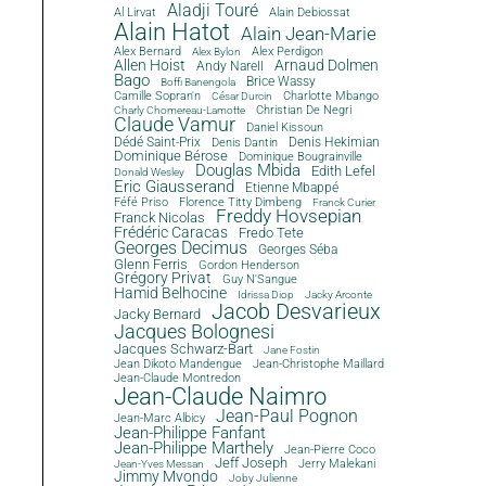
Aladji Touré
Al Lirvat
Alain Debiossat
Alain Hatot
Alain Jean-Marie
Alex Bernard
Alex Perdigon
Alex Bylon
Allen Hoist
Arnaud Dolmen
Andy Narell
Bago
Brice Wassy
Boffi Banengola
Camille Sopran'n
Charlotte Mbango
César Durcin
Christian De Negri
Charly Chomereau-Lamotte
Claude Vamur
Daniel Kissoun
Dédé Saint-Prix
Denis Dantin
Denis Hekimian
Dominique Bérose
Dominique Bougrainville
Douglas Mbida
Edith Lefel
Donald Wesley
Eric Giausserand
Etienne Mbappé
Féfé Priso
Florence Titty Dimbeng
Franck Curier
Freddy Hovsepian
Franck Nicolas
Frédéric Caracas
Fredo Tete
Georges Decimus
Georges Séba
Glenn Ferris
Gordon Henderson
Grégory Privat
Guy N'Sangue
Hamid Belhocine
Idrissa Diop
Jacky Arconte
Jacob Desvarieux
Jacky Bernard
Jacques Bolognesi
Jacques Schwarz-Bart
Jane Fostin
Jean Dikoto Mandengue
Jean-Christophe Maillard
Jean-Claude Montredon
Jean-Claude Naimro
Jean-Paul Pognon
Jean-Marc Albicy
Jean-Philippe Fanfant
Jean-Philippe Marthely
Jean-Pierre Coco
Jeff Joseph
Jerry Malekani
Jean-Yves Messan
Jimmy Mvondo
Joby Julienne