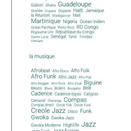
Guadeloupe
Gabon
Ghana
Haïti
Jamaïque
Guinée
Guyane
Guyana
la Réunion
Mali
Madagascar
Martinique
Nigeria
Océan Indien
RD Congo
Océan Pacifique
Porto Rico
République du Congo
Royaume Uni
Sénégal
Tahiti
Trinidad
Sainte Lucie
Vietnam
la musique
Afrobeat
Afro Folk
Afro Disco
Afro Funk
Afro Jazz
Afro Pop
Biguine
Afro Reggae
Afro Rock
Afro Zouk
Bèlè
Bikutsi
Boléro
Blues
Boogaloo
Cadence
Cadence-lypso
Calypso
Compas
Carnaval
Charanga
Compas direct
Creole Folk
Creole Funk
Creole Jazz
Funk
Disco
Gwoka
Gwoka Jazz
Jazz
Highlife
Gwoka Moderne
Jazz fusion