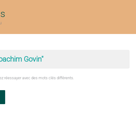
ts
u
oachim Govin"
ez réessayer avec des mots clés différents.