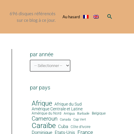
696
disques référencés
Rechercher
Au hasard
sur ce blog à ce jour.
par année
par pays
Afrique
Afrique du Sud
Amérique Centrale et Latine
Amérique du Nord
Antigua
Belgique
Barbade
Cameroun
Canada
Cap Vert
Caraïbe
Cuba
Côte d'Ivoire
France
Dominique
Etats-Unis