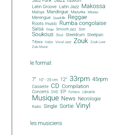
Jazz Funk
Makossa
Latin Groove
Latin Jazz
Mandingue
Maloya
Mazurka
Mbalax
Reggae
Merengue
Quadrille
Rumba congolaise
Roots music
Salsa
Son
Smooth jazz
Sega
Soukous
Steeldrum
Steelpan
Soul
Zouk
Tibwa
Valse
Vocal Jazz
Zouk Love
Zulu Music
le format
33rpm
45rpm
7"
12"
10" - 25 cm
CD
Compilation
Cassette
EP
Concerts
DVD
Librairie
Fichiers
Musique
News
Nécrologie
Vinyl
Sortie
Single
Radio
les musiciens