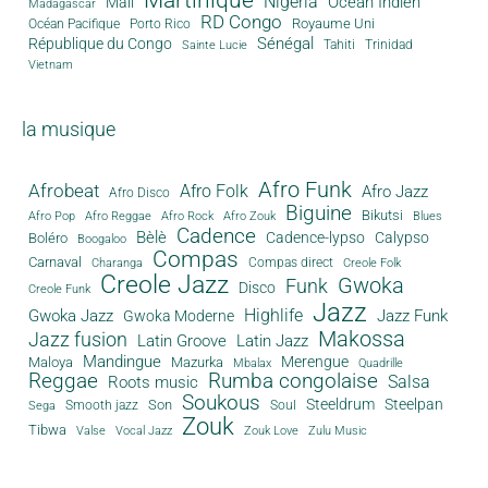
Nigeria
Océan Indien
Mali
Madagascar
RD Congo
Royaume Uni
Océan Pacifique
Porto Rico
Sénégal
République du Congo
Tahiti
Trinidad
Sainte Lucie
Vietnam
la musique
Afro Funk
Afrobeat
Afro Folk
Afro Jazz
Afro Disco
Biguine
Bikutsi
Afro Pop
Afro Reggae
Afro Rock
Afro Zouk
Blues
Cadence
Bèlè
Cadence-lypso
Calypso
Boléro
Boogaloo
Compas
Carnaval
Compas direct
Charanga
Creole Folk
Creole Jazz
Gwoka
Funk
Disco
Creole Funk
Jazz
Gwoka Jazz
Highlife
Jazz Funk
Gwoka Moderne
Makossa
Jazz fusion
Latin Groove
Latin Jazz
Mandingue
Merengue
Maloya
Mazurka
Mbalax
Quadrille
Reggae
Rumba congolaise
Salsa
Roots music
Soukous
Steeldrum
Steelpan
Son
Smooth jazz
Soul
Sega
Zouk
Tibwa
Valse
Vocal Jazz
Zouk Love
Zulu Music