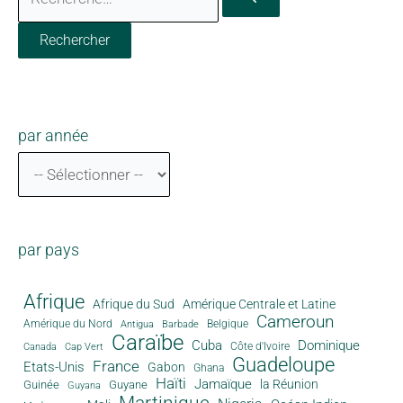
par année
par pays
Afrique
Afrique du Sud
Amérique Centrale et Latine
Cameroun
Amérique du Nord
Antigua
Belgique
Barbade
Caraïbe
Cuba
Dominique
Canada
Côte d'Ivoire
Cap Vert
Guadeloupe
France
Etats-Unis
Gabon
Ghana
Haïti
Jamaïque
la Réunion
Guinée
Guyane
Guyana
Martinique