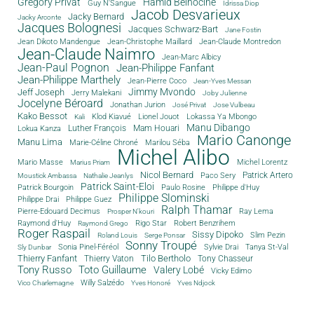
Grégory Privat
Hamid Belhocine
Guy N'Sangue
Idrissa Diop
Jacob Desvarieux
Jacky Bernard
Jacky Arconte
Jacques Bolognesi
Jacques Schwarz-Bart
Jane Fostin
Jean Dikoto Mandengue
Jean-Christophe Maillard
Jean-Claude Montredon
Jean-Claude Naimro
Jean-Marc Albicy
Jean-Paul Pognon
Jean-Philippe Fanfant
Jean-Philippe Marthely
Jean-Pierre Coco
Jean-Yves Messan
Jimmy Mvondo
Jeff Joseph
Jerry Malekani
Joby Julienne
Jocelyne Béroard
Jonathan Jurion
José Privat
Jose Vulbeau
Kako Bessot
Klod Kiavué
Lionel Jouot
Lokassa Ya Mbongo
Kali
Manu Dibango
Luther François
Mam Houari
Lokua Kanza
Mario Canonge
Manu Lima
Marie-Céline Chroné
Marilou Séba
Michel Alibo
Michel Lorentz
Mario Masse
Marius Priam
Nicol Bernard
Paco Sery
Patrick Artero
Moustick Ambassa
Nathalie Jeanlys
Patrick Saint-Eloi
Patrick Bourgoin
Philippe d'Huy
Paulo Rosine
Philippe Slominski
Philippe Drai
Philippe Guez
Ralph Thamar
Pierre-Edouard Decimus
Ray Lema
Prosper N'kouri
Rigo Star
Raymond d'Huy
Robert Benzrihem
Raymond Grego
Roger Raspail
Sissy Dipoko
Slim Pezin
Roland Louis
Serge Ponsar
Sonny Troupé
Tanya St-Val
Sonia Pinel-Féréol
Sylvie Drai
Sly Dunbar
Thierry Fanfant
Tilo Bertholo
Thierry Vaton
Tony Chasseur
Tony Russo
Toto Guillaume
Valery Lobé
Vicky Edimo
Willy Salzédo
Vico Charlemagne
Yves Honoré
Yves Ndjock