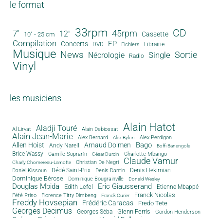
le format
33rpm
CD
45rpm
7"
12"
Cassette
10" - 25 cm
Compilation
EP
Concerts
DVD
Librairie
Fichiers
Musique
News
Sortie
Single
Nécrologie
Radio
Vinyl
les musiciens
Alain Hatot
Aladji Touré
Al Lirvat
Alain Debiossat
Alain Jean-Marie
Alex Bernard
Alex Perdigon
Alex Bylon
Bago
Allen Hoist
Arnaud Dolmen
Andy Narell
Boffi Banengola
Brice Wassy
Camille Sopran'n
Charlotte Mbango
César Durcin
Claude Vamur
Christian De Negri
Charly Chomereau-Lamotte
Dédé Saint-Prix
Denis Dantin
Denis Hekimian
Daniel Kissoun
Dominique Bérose
Dominique Bougrainville
Donald Wesley
Douglas Mbida
Eric Giausserand
Edith Lefel
Etienne Mbappé
Franck Nicolas
Féfé Priso
Florence Titty Dimbeng
Franck Curier
Freddy Hovsepian
Frédéric Caracas
Fredo Tete
Georges Decimus
Glenn Ferris
Georges Séba
Gordon Henderson