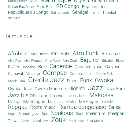
Nigeria
Océan Indien
Mali
Madagascar
RD Congo
Royaume Uni
Océan Pacifique
Porto Rico
Sénégal
République du Congo
Tahiti
Trinidad
Sainte Lucie
Vietnam
la musique
Afro Funk
Afrobeat
Afro Folk
Afro Jazz
Afro Disco
Biguine
Bikutsi
Afro Pop
Afro Reggae
Afro Rock
Afro Zouk
Blues
Cadence
Bèlè
Cadence-lypso
Calypso
Boléro
Boogaloo
Compas
Carnaval
Compas direct
Charanga
Creole Folk
Creole Jazz
Gwoka
Funk
Disco
Creole Funk
Jazz
Gwoka Jazz
Highlife
Jazz Funk
Gwoka Moderne
Makossa
Jazz fusion
Latin Groove
Latin Jazz
Mandingue
Merengue
Maloya
Mazurka
Mbalax
Quadrille
Reggae
Rumba congolaise
Salsa
Roots music
Soukous
Steeldrum
Steelpan
Son
Smooth jazz
Soul
Sega
Zouk
Tibwa
Valse
Vocal Jazz
Zouk Love
Zulu Music