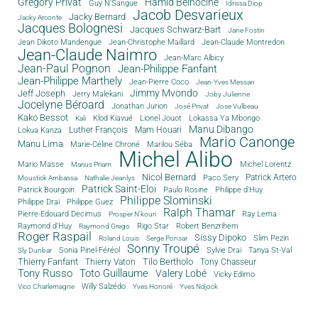
Grégory Privat
Hamid Belhocine
Guy N'Sangue
Idrissa Diop
Jacob Desvarieux
Jacky Bernard
Jacky Arconte
Jacques Bolognesi
Jacques Schwarz-Bart
Jane Fostin
Jean Dikoto Mandengue
Jean-Christophe Maillard
Jean-Claude Montredon
Jean-Claude Naimro
Jean-Marc Albicy
Jean-Paul Pognon
Jean-Philippe Fanfant
Jean-Philippe Marthely
Jean-Pierre Coco
Jean-Yves Messan
Jimmy Mvondo
Jeff Joseph
Jerry Malekani
Joby Julienne
Jocelyne Béroard
Jonathan Jurion
José Privat
Jose Vulbeau
Kako Bessot
Klod Kiavué
Lionel Jouot
Lokassa Ya Mbongo
Kali
Manu Dibango
Luther François
Mam Houari
Lokua Kanza
Mario Canonge
Manu Lima
Marie-Céline Chroné
Marilou Séba
Michel Alibo
Michel Lorentz
Mario Masse
Marius Priam
Nicol Bernard
Paco Sery
Patrick Artero
Moustick Ambassa
Nathalie Jeanlys
Patrick Saint-Eloi
Patrick Bourgoin
Philippe d'Huy
Paulo Rosine
Philippe Slominski
Philippe Drai
Philippe Guez
Ralph Thamar
Pierre-Edouard Decimus
Ray Lema
Prosper N'kouri
Rigo Star
Raymond d'Huy
Robert Benzrihem
Raymond Grego
Roger Raspail
Sissy Dipoko
Slim Pezin
Roland Louis
Serge Ponsar
Sonny Troupé
Tanya St-Val
Sonia Pinel-Féréol
Sylvie Drai
Sly Dunbar
Thierry Fanfant
Tilo Bertholo
Thierry Vaton
Tony Chasseur
Tony Russo
Toto Guillaume
Valery Lobé
Vicky Edimo
Willy Salzédo
Vico Charlemagne
Yves Honoré
Yves Ndjock