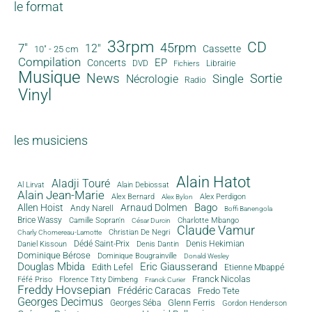
le format
33rpm
CD
45rpm
7"
12"
Cassette
10" - 25 cm
Compilation
EP
Concerts
DVD
Librairie
Fichiers
Musique
News
Sortie
Single
Nécrologie
Radio
Vinyl
les musiciens
Alain Hatot
Aladji Touré
Al Lirvat
Alain Debiossat
Alain Jean-Marie
Alex Bernard
Alex Perdigon
Alex Bylon
Bago
Allen Hoist
Arnaud Dolmen
Andy Narell
Boffi Banengola
Brice Wassy
Camille Sopran'n
Charlotte Mbango
César Durcin
Claude Vamur
Christian De Negri
Charly Chomereau-Lamotte
Dédé Saint-Prix
Denis Dantin
Denis Hekimian
Daniel Kissoun
Dominique Bérose
Dominique Bougrainville
Donald Wesley
Douglas Mbida
Eric Giausserand
Edith Lefel
Etienne Mbappé
Franck Nicolas
Féfé Priso
Florence Titty Dimbeng
Franck Curier
Freddy Hovsepian
Frédéric Caracas
Fredo Tete
Georges Decimus
Glenn Ferris
Georges Séba
Gordon Henderson