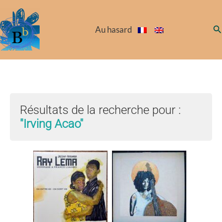
Aller
au
Re
Au hasard
contenu
Résultats de la recherche pour :
"Irving Acao"