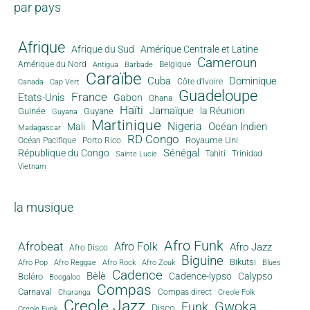
par pays
Afrique
Afrique du Sud
Amérique Centrale et Latine
Cameroun
Amérique du Nord
Antigua
Belgique
Barbade
Caraïbe
Cuba
Dominique
Canada
Côte d'Ivoire
Cap Vert
Guadeloupe
France
Etats-Unis
Gabon
Ghana
Haïti
Jamaïque
la Réunion
Guinée
Guyane
Guyana
Martinique
Nigeria
Océan Indien
Mali
Madagascar
RD Congo
Royaume Uni
Océan Pacifique
Porto Rico
Sénégal
République du Congo
Tahiti
Trinidad
Sainte Lucie
Vietnam
la musique
Afro Funk
Afrobeat
Afro Folk
Afro Jazz
Afro Disco
Biguine
Bikutsi
Afro Pop
Afro Reggae
Afro Rock
Afro Zouk
Blues
Cadence
Bèlè
Cadence-lypso
Calypso
Boléro
Boogaloo
Compas
Carnaval
Compas direct
Charanga
Creole Folk
Creole Jazz
Gwoka
Funk
Disco
Creole Funk