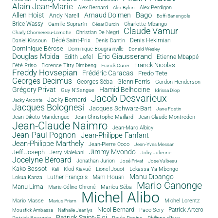
Alain Jean-Marie
Alex Bernard
Alex Perdigon
Alex Bylon
Bago
Allen Hoist
Arnaud Dolmen
Andy Narell
Boffi Banengola
Brice Wassy
Camille Sopran'n
Charlotte Mbango
César Durcin
Claude Vamur
Christian De Negri
Charly Chomereau-Lamotte
Dédé Saint-Prix
Denis Dantin
Denis Hekimian
Daniel Kissoun
Dominique Bérose
Dominique Bougrainville
Donald Wesley
Douglas Mbida
Eric Giausserand
Edith Lefel
Etienne Mbappé
Franck Nicolas
Féfé Priso
Florence Titty Dimbeng
Franck Curier
Freddy Hovsepian
Frédéric Caracas
Fredo Tete
Georges Decimus
Glenn Ferris
Georges Séba
Gordon Henderson
Grégory Privat
Hamid Belhocine
Guy N'Sangue
Idrissa Diop
Jacob Desvarieux
Jacky Bernard
Jacky Arconte
Jacques Bolognesi
Jacques Schwarz-Bart
Jane Fostin
Jean Dikoto Mandengue
Jean-Christophe Maillard
Jean-Claude Montredon
Jean-Claude Naimro
Jean-Marc Albicy
Jean-Paul Pognon
Jean-Philippe Fanfant
Jean-Philippe Marthely
Jean-Pierre Coco
Jean-Yves Messan
Jimmy Mvondo
Jeff Joseph
Jerry Malekani
Joby Julienne
Jocelyne Béroard
Jonathan Jurion
José Privat
Jose Vulbeau
Kako Bessot
Klod Kiavué
Lionel Jouot
Lokassa Ya Mbongo
Kali
Manu Dibango
Luther François
Mam Houari
Lokua Kanza
Mario Canonge
Manu Lima
Marie-Céline Chroné
Marilou Séba
Michel Alibo
Michel Lorentz
Mario Masse
Marius Priam
Nicol Bernard
Paco Sery
Patrick Artero
Moustick Ambassa
Nathalie Jeanlys
Patrick Saint-Eloi
Patrick Bourgoin
Philippe d'Huy