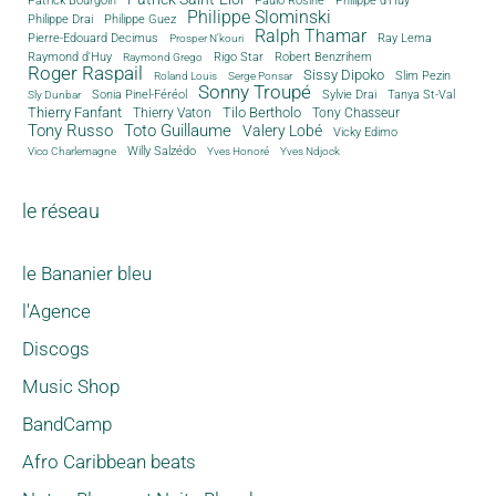
Paulo Rosine
Philippe Slominski
Philippe Drai
Philippe Guez
Ralph Thamar
Pierre-Edouard Decimus
Ray Lema
Prosper N'kouri
Rigo Star
Raymond d'Huy
Robert Benzrihem
Raymond Grego
Roger Raspail
Sissy Dipoko
Slim Pezin
Roland Louis
Serge Ponsar
Sonny Troupé
Tanya St-Val
Sonia Pinel-Féréol
Sylvie Drai
Sly Dunbar
Thierry Fanfant
Tilo Bertholo
Thierry Vaton
Tony Chasseur
Tony Russo
Toto Guillaume
Valery Lobé
Vicky Edimo
Willy Salzédo
Vico Charlemagne
Yves Honoré
Yves Ndjock
le réseau
le Bananier bleu
l'Agence
Discogs
Music Shop
BandCamp
Afro Caribbean beats