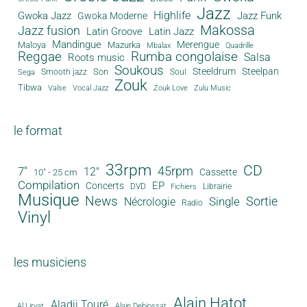
Jazz
Gwoka Jazz
Highlife
Jazz Funk
Gwoka Moderne
Makossa
Jazz fusion
Latin Groove
Latin Jazz
Mandingue
Merengue
Maloya
Mazurka
Mbalax
Quadrille
Reggae
Rumba congolaise
Salsa
Roots music
Soukous
Steeldrum
Steelpan
Son
Smooth jazz
Soul
Sega
Zouk
Tibwa
Valse
Vocal Jazz
Zouk Love
Zulu Music
le format
33rpm
CD
45rpm
7"
12"
Cassette
10" - 25 cm
Compilation
EP
Concerts
DVD
Librairie
Fichiers
Musique
News
Sortie
Single
Nécrologie
Radio
Vinyl
les musiciens
Alain Hatot
Aladji Touré
Al Lirvat
Alain Debiossat