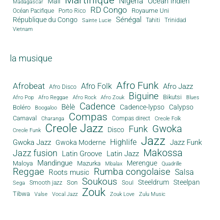
Nigeria
Océan Indien
Mali
Madagascar
RD Congo
Royaume Uni
Océan Pacifique
Porto Rico
Sénégal
République du Congo
Tahiti
Trinidad
Sainte Lucie
Vietnam
la musique
Afro Funk
Afrobeat
Afro Folk
Afro Jazz
Afro Disco
Biguine
Bikutsi
Afro Pop
Afro Reggae
Afro Rock
Afro Zouk
Blues
Cadence
Bèlè
Cadence-lypso
Calypso
Boléro
Boogaloo
Compas
Carnaval
Compas direct
Charanga
Creole Folk
Creole Jazz
Gwoka
Funk
Disco
Creole Funk
Jazz
Gwoka Jazz
Highlife
Jazz Funk
Gwoka Moderne
Makossa
Jazz fusion
Latin Groove
Latin Jazz
Mandingue
Merengue
Maloya
Mazurka
Mbalax
Quadrille
Reggae
Rumba congolaise
Salsa
Roots music
Soukous
Steeldrum
Steelpan
Son
Smooth jazz
Soul
Sega
Zouk
Tibwa
Valse
Vocal Jazz
Zouk Love
Zulu Music