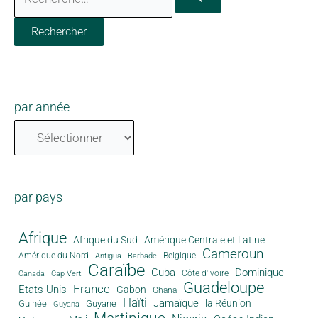
par année
par pays
Afrique
Afrique du Sud
Amérique Centrale et Latine
Cameroun
Amérique du Nord
Antigua
Belgique
Barbade
Caraïbe
Cuba
Dominique
Canada
Côte d'Ivoire
Cap Vert
Guadeloupe
France
Etats-Unis
Gabon
Ghana
Haïti
Jamaïque
la Réunion
Guinée
Guyane
Guyana
Martinique