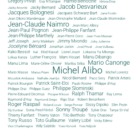
Grégory Privat
Hamid Belhocine
Guy N'Sangue
Idrissa Diop
Jacob Desvarieux
Jacky Bernard
Jacky Arconte
Jacques Bolognesi
Jacques Schwarz-Bart
Jane Fostin
Jean Dikoto Mandengue
Jean-Christophe Maillard
Jean-Claude Montredon
Jean-Claude Naimro
Jean-Marc Albicy
Jean-Paul Pognon
Jean-Philippe Fanfant
Jean-Philippe Marthely
Jean-Pierre Coco
Jean-Yves Messan
Jimmy Mvondo
Jeff Joseph
Jerry Malekani
Joby Julienne
Jocelyne Béroard
Jonathan Jurion
José Privat
Jose Vulbeau
Kako Bessot
Klod Kiavué
Lionel Jouot
Lokassa Ya Mbongo
Kali
Manu Dibango
Luther François
Mam Houari
Lokua Kanza
Mario Canonge
Manu Lima
Marie-Céline Chroné
Marilou Séba
Michel Alibo
Michel Lorentz
Mario Masse
Marius Priam
Nicol Bernard
Paco Sery
Patrick Artero
Moustick Ambassa
Nathalie Jeanlys
Patrick Saint-Eloi
Patrick Bourgoin
Philippe d'Huy
Paulo Rosine
Philippe Slominski
Philippe Drai
Philippe Guez
Ralph Thamar
Pierre-Edouard Decimus
Ray Lema
Prosper N'kouri
Rigo Star
Raymond d'Huy
Robert Benzrihem
Raymond Grego
Roger Raspail
Sissy Dipoko
Slim Pezin
Roland Louis
Serge Ponsar
Sonny Troupé
Tanya St-Val
Sonia Pinel-Féréol
Sylvie Drai
Sly Dunbar
Thierry Fanfant
Tilo Bertholo
Thierry Vaton
Tony Chasseur
Tony Russo
Toto Guillaume
Valery Lobé
Vicky Edimo
Willy Salzédo
Vico Charlemagne
Yves Honoré
Yves Ndjock