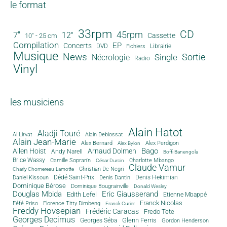
le format
33rpm
CD
45rpm
7"
12"
Cassette
10" - 25 cm
Compilation
EP
Concerts
DVD
Librairie
Fichiers
Musique
News
Sortie
Single
Nécrologie
Radio
Vinyl
les musiciens
Alain Hatot
Aladji Touré
Al Lirvat
Alain Debiossat
Alain Jean-Marie
Alex Bernard
Alex Perdigon
Alex Bylon
Bago
Allen Hoist
Arnaud Dolmen
Andy Narell
Boffi Banengola
Brice Wassy
Camille Sopran'n
Charlotte Mbango
César Durcin
Claude Vamur
Christian De Negri
Charly Chomereau-Lamotte
Dédé Saint-Prix
Denis Dantin
Denis Hekimian
Daniel Kissoun
Dominique Bérose
Dominique Bougrainville
Donald Wesley
Douglas Mbida
Eric Giausserand
Edith Lefel
Etienne Mbappé
Franck Nicolas
Féfé Priso
Florence Titty Dimbeng
Franck Curier
Freddy Hovsepian
Frédéric Caracas
Fredo Tete
Georges Decimus
Glenn Ferris
Georges Séba
Gordon Henderson