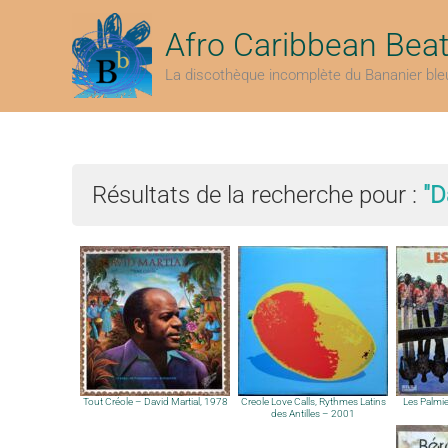
Aller
au
Afro Caribbean Bea
contenu
La discothèque incomplète du Bananier ble
Résultats de la recherche pour :
"D
Tout Créole – David Martial, 1978
Creole Love Calls, Rythmes Latins
Les Palmi
des Antilles – 2001