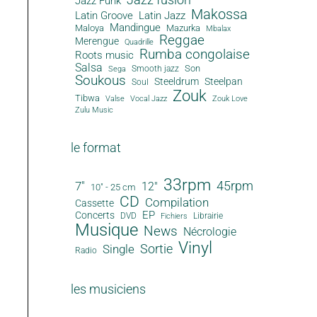
Jazz Funk
Makossa
Latin Groove
Latin Jazz
Mandingue
Maloya
Mazurka
Mbalax
Reggae
Merengue
Quadrille
Rumba congolaise
Roots music
Salsa
Son
Smooth jazz
Sega
Soukous
Steeldrum
Steelpan
Soul
Zouk
Tibwa
Valse
Vocal Jazz
Zouk Love
Zulu Music
le format
33rpm
45rpm
7"
12"
10" - 25 cm
CD
Compilation
Cassette
EP
Concerts
DVD
Librairie
Fichiers
Musique
News
Nécrologie
Vinyl
Sortie
Single
Radio
les musiciens