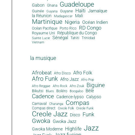
Guadeloupe
Gabon
Ghana
Haïti
Jamaïque
Guinée
Guyane
Guyana
la Réunion
Mali
Madagascar
Martinique
Nigeria
Océan Indien
RD Congo
Océan Pacifique
Porto Rico
République du Congo
Royaume Uni
Sénégal
Tahiti
Trinidad
Sainte Lucie
Vietnam
la musique
Afrobeat
Afro Folk
Afro Disco
Afro Funk
Afro Jazz
Afro Pop
Biguine
Afro Reggae
Afro Rock
Afro Zouk
Bèlè
Bikutsi
Boléro
Blues
Boogaloo
Cadence
Cadence-lypso
Calypso
Compas
Carnaval
Charanga
Compas direct
Creole Folk
Creole Funk
Creole Jazz
Funk
Disco
Gwoka
Gwoka Jazz
Jazz
Highlife
Gwoka Moderne
Jazz fusion