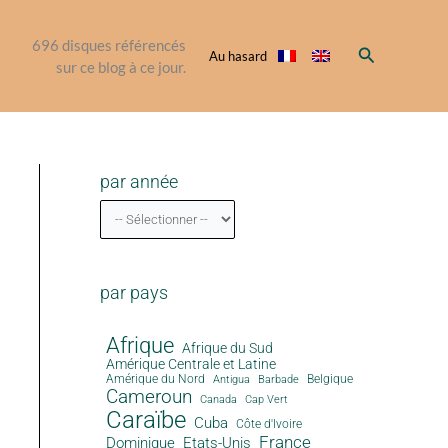
696
disques référencés
Rechercher
Au hasard
sur ce blog à ce jour.
par année
par pays
Afrique
Afrique du Sud
Amérique Centrale et Latine
Amérique du Nord
Antigua
Belgique
Barbade
Cameroun
Canada
Cap Vert
Caraïbe
Cuba
Côte d'Ivoire
France
Dominique
Etats-Unis