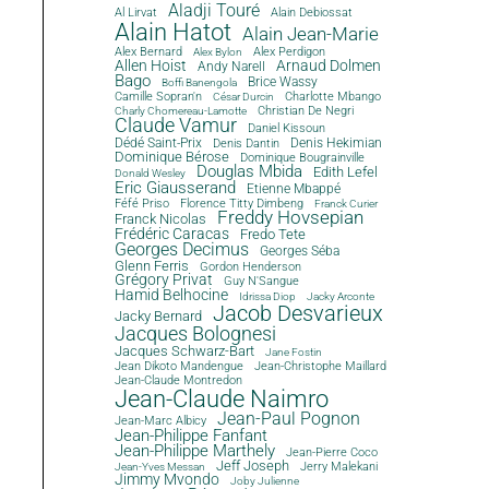
Aladji Touré
Al Lirvat
Alain Debiossat
Alain Hatot
Alain Jean-Marie
Alex Bernard
Alex Perdigon
Alex Bylon
Allen Hoist
Arnaud Dolmen
Andy Narell
Bago
Brice Wassy
Boffi Banengola
Camille Sopran'n
Charlotte Mbango
César Durcin
Christian De Negri
Charly Chomereau-Lamotte
Claude Vamur
Daniel Kissoun
Dédé Saint-Prix
Denis Dantin
Denis Hekimian
Dominique Bérose
Dominique Bougrainville
Douglas Mbida
Edith Lefel
Donald Wesley
Eric Giausserand
Etienne Mbappé
Féfé Priso
Florence Titty Dimbeng
Franck Curier
Freddy Hovsepian
Franck Nicolas
Frédéric Caracas
Fredo Tete
Georges Decimus
Georges Séba
Glenn Ferris
Gordon Henderson
Grégory Privat
Guy N'Sangue
Hamid Belhocine
Idrissa Diop
Jacky Arconte
Jacob Desvarieux
Jacky Bernard
Jacques Bolognesi
Jacques Schwarz-Bart
Jane Fostin
Jean Dikoto Mandengue
Jean-Christophe Maillard
Jean-Claude Montredon
Jean-Claude Naimro
Jean-Paul Pognon
Jean-Marc Albicy
Jean-Philippe Fanfant
Jean-Philippe Marthely
Jean-Pierre Coco
Jeff Joseph
Jerry Malekani
Jean-Yves Messan
Jimmy Mvondo
Joby Julienne