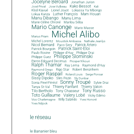
Jocelyne Béroard
Jonathan Jurion
Kako Bessot
José Privat
Jose Vulbeau
Kali
Klod Kiavué
Lionel Jouot
Lokassa Ya Mbongo
Luther François
Mam Houari
Lokua Kanza
Manu Dibango
Manu Lima
Marie-Céline Chroné
Marilou Séba
Mario Canonge
Mario Masse
Michel Alibo
Marius Priam
Michel Lorentz
Moustick Ambassa
Nathalie Jeanlys
Nicol Bernard
Paco Sery
Patrick Artero
Patrick Saint-Eloi
Patrick Bourgoin
Philippe d'Huy
Philippe Drai
Paulo Rosine
Philippe Slominski
Philippe Guez
Pierre-Edouard Decimus
Prosper N'kouri
Ralph Thamar
Ray Lema
Raymond d'Huy
Rigo Star
Robert Benzrihem
Raymond Grego
Roger Raspail
Roland Louis
Serge Ponsar
Sissy Dipoko
Slim Pezin
Sly Dunbar
Sonny Troupé
Sonia Pinel-Féréol
Sylvie Drai
Thierry Fanfant
Tanya St-Val
Thierry Vaton
Tony Russo
Tilo Bertholo
Tony Chasseur
Toto Guillaume
Valery Lobé
Vicky Edimo
Willy Salzédo
Vico Charlemagne
Yves Honoré
Yves Ndjock
le réseau
le Bananier bleu