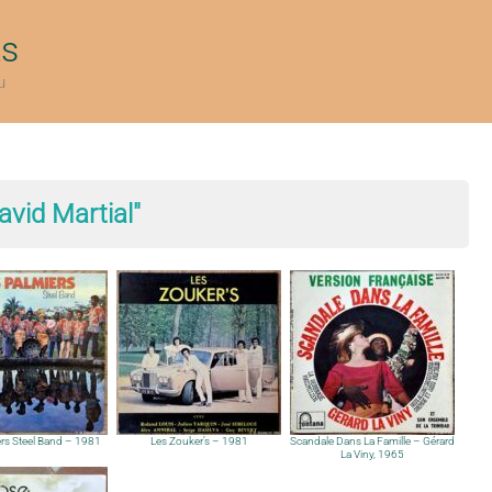
ts
u
avid Martial"
ers Steel Band – 1981
Les Zouker’s – 1981
Scandale Dans La Famille – Gérard
La Viny, 1965