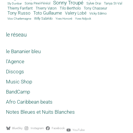
Sonny Troupé
Tanya St-Val
Sonia Pinel-Féréol
Sylvie Drai
Sly Dunbar
Thierry Fanfant
Tilo Bertholo
Thierry Vaton
Tony Chasseur
Tony Russo
Toto Guillaume
Valery Lobé
Vicky Edimo
Willy Salzédo
Vico Charlemagne
Yves Honoré
Yves Ndjock
le réseau
le Bananier bleu
l'Agence
Discogs
Music Shop
BandCamp
Afro Caribbean beats
Notes Bleues et Nuits Blanches
BlueSky
Instagram
Facebook
YouTube