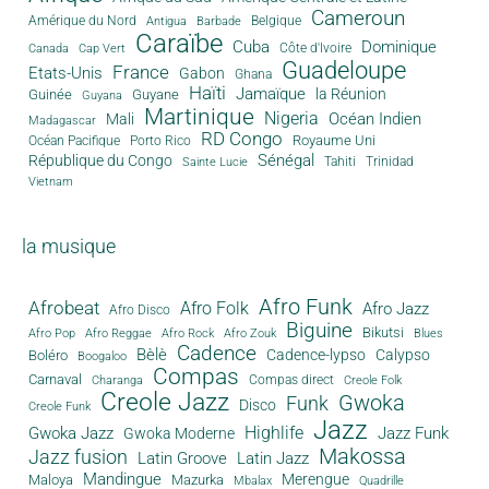
Cameroun
Amérique du Nord
Antigua
Belgique
Barbade
Caraïbe
Cuba
Dominique
Canada
Côte d'Ivoire
Cap Vert
Guadeloupe
France
Etats-Unis
Gabon
Ghana
Haïti
Jamaïque
la Réunion
Guinée
Guyane
Guyana
Martinique
Nigeria
Océan Indien
Mali
Madagascar
RD Congo
Royaume Uni
Océan Pacifique
Porto Rico
Sénégal
République du Congo
Tahiti
Trinidad
Sainte Lucie
Vietnam
la musique
Afro Funk
Afrobeat
Afro Folk
Afro Jazz
Afro Disco
Biguine
Bikutsi
Afro Pop
Afro Reggae
Afro Rock
Afro Zouk
Blues
Cadence
Bèlè
Cadence-lypso
Calypso
Boléro
Boogaloo
Compas
Carnaval
Compas direct
Charanga
Creole Folk
Creole Jazz
Gwoka
Funk
Disco
Creole Funk
Jazz
Gwoka Jazz
Highlife
Jazz Funk
Gwoka Moderne
Makossa
Jazz fusion
Latin Groove
Latin Jazz
Mandingue
Merengue
Maloya
Mazurka
Mbalax
Quadrille