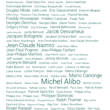
Dédé Saint-Prix
Denis Dantin
Denis Hekimian
Daniel Kissoun
Dominique Bérose
Dominique Bougrainville
Donald Wesley
Douglas Mbida
Eric Giausserand
Edith Lefel
Etienne Mbappé
Franck Nicolas
Féfé Priso
Florence Titty Dimbeng
Franck Curier
Freddy Hovsepian
Frédéric Caracas
Fredo Tete
Georges Decimus
Glenn Ferris
Georges Séba
Gordon Henderson
Grégory Privat
Hamid Belhocine
Guy N'Sangue
Idrissa Diop
Jacob Desvarieux
Jacky Bernard
Jacky Arconte
Jacques Bolognesi
Jacques Schwarz-Bart
Jane Fostin
Jean Dikoto Mandengue
Jean-Christophe Maillard
Jean-Claude Montredon
Jean-Claude Naimro
Jean-Marc Albicy
Jean-Paul Pognon
Jean-Philippe Fanfant
Jean-Philippe Marthely
Jean-Pierre Coco
Jean-Yves Messan
Jimmy Mvondo
Jeff Joseph
Jerry Malekani
Joby Julienne
Jocelyne Béroard
Jonathan Jurion
José Privat
Jose Vulbeau
Kako Bessot
Klod Kiavué
Lionel Jouot
Lokassa Ya Mbongo
Kali
Manu Dibango
Luther François
Mam Houari
Lokua Kanza
Mario Canonge
Manu Lima
Marie-Céline Chroné
Marilou Séba
Michel Alibo
Michel Lorentz
Mario Masse
Marius Priam
Nicol Bernard
Paco Sery
Patrick Artero
Moustick Ambassa
Nathalie Jeanlys
Patrick Saint-Eloi
Patrick Bourgoin
Philippe d'Huy
Paulo Rosine
Philippe Slominski
Philippe Drai
Philippe Guez
Ralph Thamar
Pierre-Edouard Decimus
Ray Lema
Prosper N'kouri
Rigo Star
Raymond d'Huy
Robert Benzrihem
Raymond Grego
Roger Raspail
Sissy Dipoko
Slim Pezin
Roland Louis
Serge Ponsar