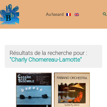
Aller
au
Re
Au hasard
contenu
Résultats de la recherche pour :
"Charly Chomereau-Lamotte"