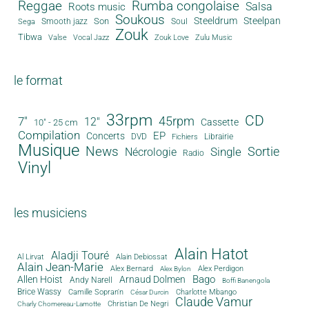
Reggae
Rumba congolaise
Salsa
Roots music
Soukous
Steeldrum
Steelpan
Son
Smooth jazz
Soul
Sega
Zouk
Tibwa
Valse
Vocal Jazz
Zouk Love
Zulu Music
le format
33rpm
CD
45rpm
7"
12"
Cassette
10" - 25 cm
Compilation
EP
Concerts
DVD
Librairie
Fichiers
Musique
News
Sortie
Single
Nécrologie
Radio
Vinyl
les musiciens
Alain Hatot
Aladji Touré
Al Lirvat
Alain Debiossat
Alain Jean-Marie
Alex Bernard
Alex Perdigon
Alex Bylon
Bago
Allen Hoist
Arnaud Dolmen
Andy Narell
Boffi Banengola
Brice Wassy
Camille Sopran'n
Charlotte Mbango
César Durcin
Claude Vamur
Christian De Negri
Charly Chomereau-Lamotte