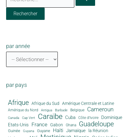
par année
par pays
Afrique
Afrique du Sud
Amérique Centrale et Latine
Cameroun
Amérique du Nord
Antigua
Belgique
Barbade
Caraïbe
Cuba
Dominique
Canada
Côte d'Ivoire
Cap Vert
Guadeloupe
France
Etats-Unis
Gabon
Ghana
Haïti
Jamaïque
la Réunion
Guinée
Guyane
Guyana
Martinique