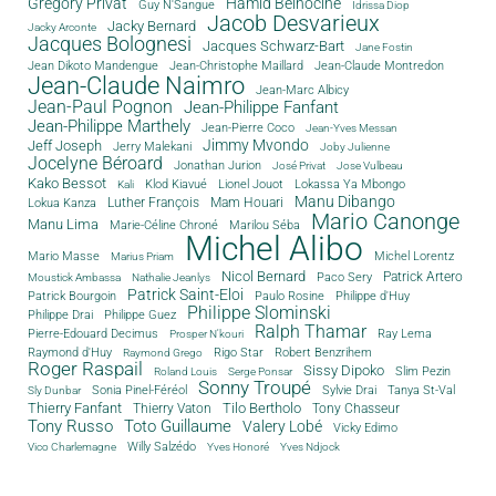
Grégory Privat
Hamid Belhocine
Guy N'Sangue
Idrissa Diop
Jacob Desvarieux
Jacky Bernard
Jacky Arconte
Jacques Bolognesi
Jacques Schwarz-Bart
Jane Fostin
Jean Dikoto Mandengue
Jean-Christophe Maillard
Jean-Claude Montredon
Jean-Claude Naimro
Jean-Marc Albicy
Jean-Paul Pognon
Jean-Philippe Fanfant
Jean-Philippe Marthely
Jean-Pierre Coco
Jean-Yves Messan
Jimmy Mvondo
Jeff Joseph
Jerry Malekani
Joby Julienne
Jocelyne Béroard
Jonathan Jurion
José Privat
Jose Vulbeau
Kako Bessot
Klod Kiavué
Lionel Jouot
Lokassa Ya Mbongo
Kali
Manu Dibango
Luther François
Mam Houari
Lokua Kanza
Mario Canonge
Manu Lima
Marie-Céline Chroné
Marilou Séba
Michel Alibo
Michel Lorentz
Mario Masse
Marius Priam
Nicol Bernard
Paco Sery
Patrick Artero
Moustick Ambassa
Nathalie Jeanlys
Patrick Saint-Eloi
Patrick Bourgoin
Philippe d'Huy
Paulo Rosine
Philippe Slominski
Philippe Drai
Philippe Guez
Ralph Thamar
Pierre-Edouard Decimus
Ray Lema
Prosper N'kouri
Rigo Star
Raymond d'Huy
Robert Benzrihem
Raymond Grego
Roger Raspail
Sissy Dipoko
Slim Pezin
Roland Louis
Serge Ponsar
Sonny Troupé
Tanya St-Val
Sonia Pinel-Féréol
Sylvie Drai
Sly Dunbar
Thierry Fanfant
Tilo Bertholo
Thierry Vaton
Tony Chasseur
Tony Russo
Toto Guillaume
Valery Lobé
Vicky Edimo
Willy Salzédo
Vico Charlemagne
Yves Honoré
Yves Ndjock