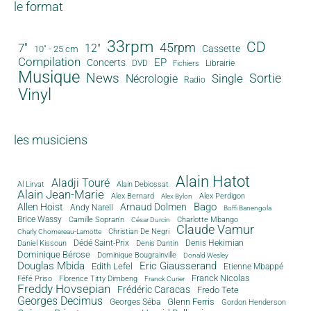
le format
33rpm
CD
45rpm
7"
12"
Cassette
10" - 25 cm
Compilation
EP
Concerts
DVD
Librairie
Fichiers
Musique
News
Sortie
Single
Nécrologie
Radio
Vinyl
les musiciens
Alain Hatot
Aladji Touré
Al Lirvat
Alain Debiossat
Alain Jean-Marie
Alex Bernard
Alex Perdigon
Alex Bylon
Bago
Allen Hoist
Arnaud Dolmen
Andy Narell
Boffi Banengola
Brice Wassy
Camille Sopran'n
Charlotte Mbango
César Durcin
Claude Vamur
Christian De Negri
Charly Chomereau-Lamotte
Dédé Saint-Prix
Denis Dantin
Denis Hekimian
Daniel Kissoun
Dominique Bérose
Dominique Bougrainville
Donald Wesley
Douglas Mbida
Eric Giausserand
Edith Lefel
Etienne Mbappé
Franck Nicolas
Féfé Priso
Florence Titty Dimbeng
Franck Curier
Freddy Hovsepian
Frédéric Caracas
Fredo Tete
Georges Decimus
Glenn Ferris
Georges Séba
Gordon Henderson