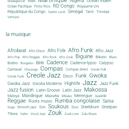
Nigeria
Océan Indien
Mali
Madagascar
RD Congo
Royaume Uni
Océan Pacifique
Porto Rico
Sénégal
République du Congo
Tahiti
Trinidad
Sainte Lucie
Vietnam
la musique
Afro Funk
Afrobeat
Afro Folk
Afro Jazz
Afro Disco
Biguine
Bikutsi
Afro Pop
Afro Reggae
Afro Rock
Afro Zouk
Blues
Cadence
Bèlè
Cadence-lypso
Calypso
Boléro
Boogaloo
Compas
Carnaval
Compas direct
Charanga
Creole Folk
Creole Jazz
Gwoka
Funk
Disco
Creole Funk
Jazz
Gwoka Jazz
Highlife
Jazz Funk
Gwoka Moderne
Makossa
Jazz fusion
Latin Groove
Latin Jazz
Mandingue
Merengue
Maloya
Mazurka
Mbalax
Quadrille
Reggae
Rumba congolaise
Salsa
Roots music
Soukous
Steeldrum
Steelpan
Son
Smooth jazz
Soul
Sega
Zouk
Tibwa
Valse
Vocal Jazz
Zouk Love
Zulu Music