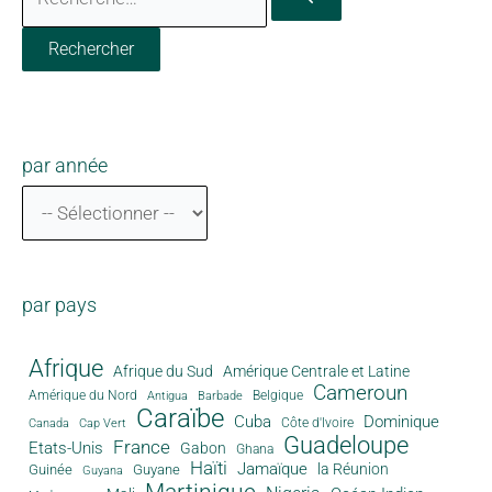
par année
par pays
Afrique
Afrique du Sud
Amérique Centrale et Latine
Cameroun
Amérique du Nord
Antigua
Belgique
Barbade
Caraïbe
Cuba
Dominique
Canada
Côte d'Ivoire
Cap Vert
Guadeloupe
France
Etats-Unis
Gabon
Ghana
Haïti
Jamaïque
la Réunion
Guinée
Guyane
Guyana
Martinique