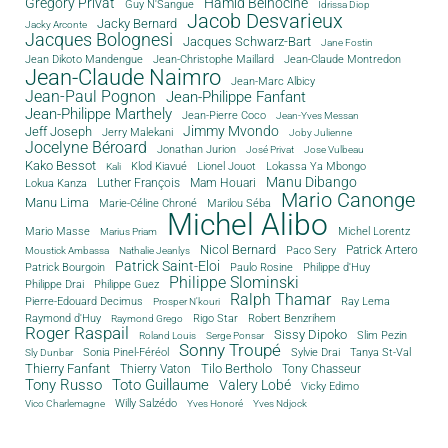
Grégory Privat
Hamid Belhocine
Guy N'Sangue
Idrissa Diop
Jacob Desvarieux
Jacky Bernard
Jacky Arconte
Jacques Bolognesi
Jacques Schwarz-Bart
Jane Fostin
Jean Dikoto Mandengue
Jean-Christophe Maillard
Jean-Claude Montredon
Jean-Claude Naimro
Jean-Marc Albicy
Jean-Paul Pognon
Jean-Philippe Fanfant
Jean-Philippe Marthely
Jean-Pierre Coco
Jean-Yves Messan
Jimmy Mvondo
Jeff Joseph
Jerry Malekani
Joby Julienne
Jocelyne Béroard
Jonathan Jurion
José Privat
Jose Vulbeau
Kako Bessot
Klod Kiavué
Lionel Jouot
Lokassa Ya Mbongo
Kali
Manu Dibango
Luther François
Mam Houari
Lokua Kanza
Mario Canonge
Manu Lima
Marie-Céline Chroné
Marilou Séba
Michel Alibo
Michel Lorentz
Mario Masse
Marius Priam
Nicol Bernard
Paco Sery
Patrick Artero
Moustick Ambassa
Nathalie Jeanlys
Patrick Saint-Eloi
Patrick Bourgoin
Philippe d'Huy
Paulo Rosine
Philippe Slominski
Philippe Drai
Philippe Guez
Ralph Thamar
Pierre-Edouard Decimus
Ray Lema
Prosper N'kouri
Rigo Star
Raymond d'Huy
Robert Benzrihem
Raymond Grego
Roger Raspail
Sissy Dipoko
Slim Pezin
Roland Louis
Serge Ponsar
Sonny Troupé
Tanya St-Val
Sonia Pinel-Féréol
Sylvie Drai
Sly Dunbar
Thierry Fanfant
Tilo Bertholo
Thierry Vaton
Tony Chasseur
Tony Russo
Toto Guillaume
Valery Lobé
Vicky Edimo
Willy Salzédo
Vico Charlemagne
Yves Honoré
Yves Ndjock