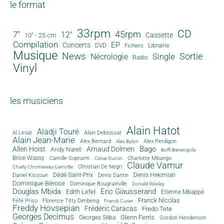
le format
33rpm
CD
45rpm
7"
12"
Cassette
10" - 25 cm
Compilation
EP
Concerts
DVD
Librairie
Fichiers
Musique
News
Sortie
Single
Nécrologie
Radio
Vinyl
les musiciens
Alain Hatot
Aladji Touré
Al Lirvat
Alain Debiossat
Alain Jean-Marie
Alex Bernard
Alex Perdigon
Alex Bylon
Bago
Allen Hoist
Arnaud Dolmen
Andy Narell
Boffi Banengola
Brice Wassy
Camille Sopran'n
Charlotte Mbango
César Durcin
Claude Vamur
Christian De Negri
Charly Chomereau-Lamotte
Dédé Saint-Prix
Denis Dantin
Denis Hekimian
Daniel Kissoun
Dominique Bérose
Dominique Bougrainville
Donald Wesley
Douglas Mbida
Eric Giausserand
Edith Lefel
Etienne Mbappé
Franck Nicolas
Féfé Priso
Florence Titty Dimbeng
Franck Curier
Freddy Hovsepian
Frédéric Caracas
Fredo Tete
Georges Decimus
Glenn Ferris
Georges Séba
Gordon Henderson