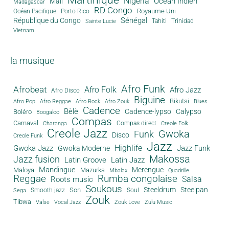
Nigeria
Océan Indien
Mali
Madagascar
RD Congo
Royaume Uni
Océan Pacifique
Porto Rico
Sénégal
République du Congo
Tahiti
Trinidad
Sainte Lucie
Vietnam
la musique
Afro Funk
Afrobeat
Afro Folk
Afro Jazz
Afro Disco
Biguine
Bikutsi
Afro Pop
Afro Reggae
Afro Rock
Afro Zouk
Blues
Cadence
Bèlè
Cadence-lypso
Calypso
Boléro
Boogaloo
Compas
Carnaval
Compas direct
Charanga
Creole Folk
Creole Jazz
Gwoka
Funk
Disco
Creole Funk
Jazz
Gwoka Jazz
Highlife
Jazz Funk
Gwoka Moderne
Makossa
Jazz fusion
Latin Groove
Latin Jazz
Mandingue
Merengue
Maloya
Mazurka
Mbalax
Quadrille
Reggae
Rumba congolaise
Salsa
Roots music
Soukous
Steeldrum
Steelpan
Son
Smooth jazz
Soul
Sega
Zouk
Tibwa
Valse
Vocal Jazz
Zouk Love
Zulu Music