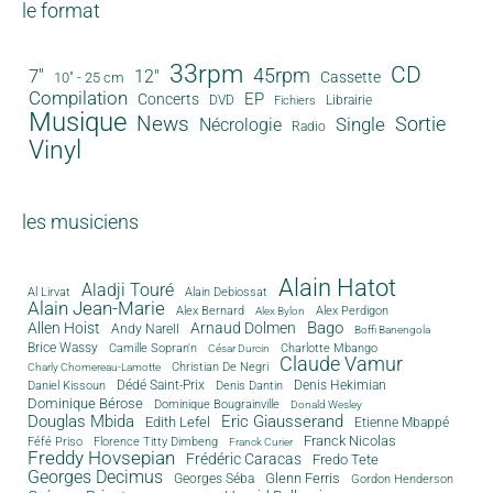
le format
33rpm
CD
45rpm
7"
12"
Cassette
10" - 25 cm
Compilation
EP
Concerts
DVD
Librairie
Fichiers
Musique
News
Sortie
Single
Nécrologie
Radio
Vinyl
les musiciens
Alain Hatot
Aladji Touré
Al Lirvat
Alain Debiossat
Alain Jean-Marie
Alex Bernard
Alex Perdigon
Alex Bylon
Bago
Allen Hoist
Arnaud Dolmen
Andy Narell
Boffi Banengola
Brice Wassy
Camille Sopran'n
Charlotte Mbango
César Durcin
Claude Vamur
Christian De Negri
Charly Chomereau-Lamotte
Dédé Saint-Prix
Denis Dantin
Denis Hekimian
Daniel Kissoun
Dominique Bérose
Dominique Bougrainville
Donald Wesley
Douglas Mbida
Eric Giausserand
Edith Lefel
Etienne Mbappé
Franck Nicolas
Féfé Priso
Florence Titty Dimbeng
Franck Curier
Freddy Hovsepian
Frédéric Caracas
Fredo Tete
Georges Decimus
Glenn Ferris
Georges Séba
Gordon Henderson