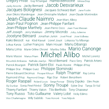
Grégory Privat
Hamid Belhocine
Guy N'Sangue
Idrissa Diop
Jacob Desvarieux
Jacky Bernard
Jacky Arconte
Jacques Bolognesi
Jacques Schwarz-Bart
Jane Fostin
Jean Dikoto Mandengue
Jean-Christophe Maillard
Jean-Claude Montredon
Jean-Claude Naimro
Jean-Marc Albicy
Jean-Paul Pognon
Jean-Philippe Fanfant
Jean-Philippe Marthely
Jean-Pierre Coco
Jean-Yves Messan
Jimmy Mvondo
Jeff Joseph
Jerry Malekani
Joby Julienne
Jocelyne Béroard
Jonathan Jurion
José Privat
Jose Vulbeau
Kako Bessot
Klod Kiavué
Lionel Jouot
Lokassa Ya Mbongo
Kali
Manu Dibango
Luther François
Mam Houari
Lokua Kanza
Mario Canonge
Manu Lima
Marie-Céline Chroné
Marilou Séba
Michel Alibo
Michel Lorentz
Mario Masse
Marius Priam
Nicol Bernard
Paco Sery
Patrick Artero
Moustick Ambassa
Nathalie Jeanlys
Patrick Saint-Eloi
Patrick Bourgoin
Philippe d'Huy
Paulo Rosine
Philippe Slominski
Philippe Drai
Philippe Guez
Ralph Thamar
Pierre-Edouard Decimus
Ray Lema
Prosper N'kouri
Rigo Star
Raymond d'Huy
Robert Benzrihem
Raymond Grego
Roger Raspail
Sissy Dipoko
Slim Pezin
Roland Louis
Serge Ponsar
Sonny Troupé
Tanya St-Val
Sonia Pinel-Féréol
Sylvie Drai
Sly Dunbar
Thierry Fanfant
Tilo Bertholo
Thierry Vaton
Tony Chasseur
Tony Russo
Toto Guillaume
Valery Lobé
Vicky Edimo
Willy Salzédo
Vico Charlemagne
Yves Honoré
Yves Ndjock