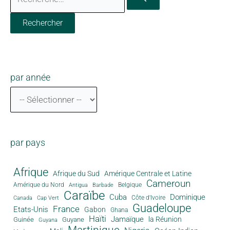
par année
par pays
Afrique
Afrique du Sud
Amérique Centrale et Latine
Cameroun
Amérique du Nord
Antigua
Belgique
Barbade
Caraïbe
Cuba
Dominique
Canada
Côte d'Ivoire
Cap Vert
Guadeloupe
France
Etats-Unis
Gabon
Ghana
Haïti
Jamaïque
la Réunion
Guinée
Guyane
Guyana
Martinique