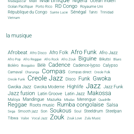
Nigeria
Océan Indien
Mali
Madagascar
RD Congo
Royaume Uni
Océan Pacifique
Porto Rico
Sénégal
République du Congo
Tahiti
Trinidad
Sainte Lucie
Vietnam
la musique
Afro Funk
Afrobeat
Afro Folk
Afro Jazz
Afro Disco
Biguine
Bikutsi
Afro Pop
Afro Reggae
Afro Rock
Afro Zouk
Blues
Cadence
Bèlè
Cadence-lypso
Calypso
Boléro
Boogaloo
Compas
Carnaval
Compas direct
Charanga
Creole Folk
Creole Jazz
Gwoka
Funk
Disco
Creole Funk
Jazz
Gwoka Jazz
Highlife
Jazz Funk
Gwoka Moderne
Makossa
Jazz fusion
Latin Groove
Latin Jazz
Mandingue
Merengue
Maloya
Mazurka
Mbalax
Quadrille
Reggae
Rumba congolaise
Salsa
Roots music
Soukous
Steeldrum
Steelpan
Son
Smooth jazz
Soul
Sega
Zouk
Tibwa
Valse
Vocal Jazz
Zouk Love
Zulu Music